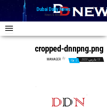
Ski
Dubai Daily News
t
News & Media
th
conten
cropped-dnnpng.png
By
MANAGER
13 مارس، 2023
0