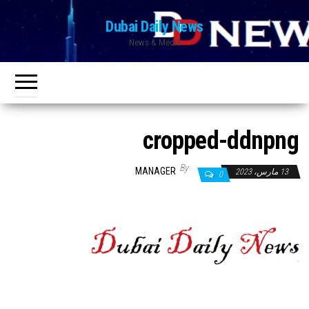
Ski
Dubai Daily News
t
News & Media
th
conten
cropped-ddnpng
By
MANAGER
13 مارس، 2023
0