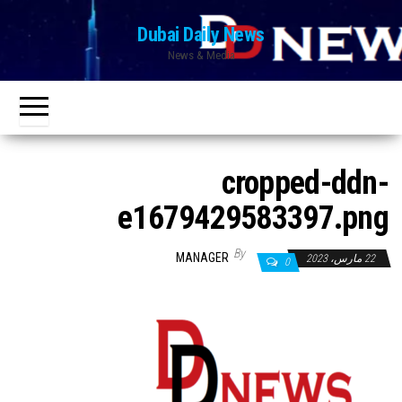
Ski
Dubai Daily News
t
News & Media
th
conten
cropped-ddn-
e1679429583397.png
By
MANAGER
22 مارس، 2023
0