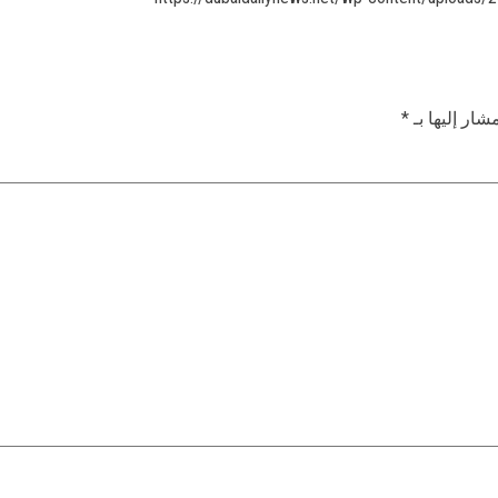
شار إليها بـ
*