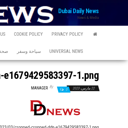
Ski
Dubai Daily News
t
News & Media
th
conten
 US
COOKIE POLICY
PRIVACY POLICY
UNIVERSAL NEWS
سياحة وسفر
صحة 
n-e1679429583397-1.png
By
MANAGER
22 مارس، 2023
0
s/2023/03/cropped-cropped-ddn-e1679429583397-1.png