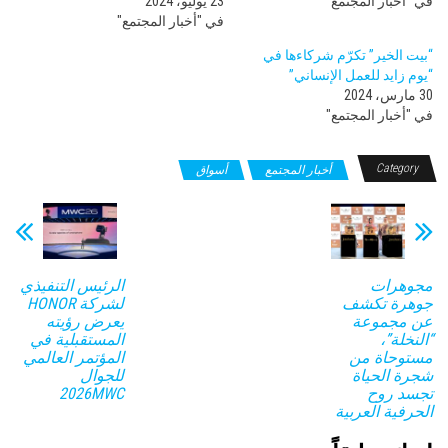
في "أخبار المجتمع"
23 يوليو، 2024
في "أخبار المجتمع"
“بيت الخير” تكرّم شركاءها في
“يوم زايد للعمل الإنساني”
30 مارس، 2024
في "أخبار المجتمع"
Category
أخبار المجتمع
أسواق
مجوهرات
الرئيس التنفيذي
جوهرة تكشف
لشركة HONOR
عن مجموعة
يعرض رؤيته
“النخلة”،
المستقبلية في
مستوحاة من
المؤتمر العالمي
شجرة الحياة
للجوال
تجسد روح
2026MWC
الحرفية العربية