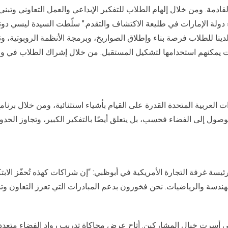
ادمة. ومن خلال إلهام الطلاب للتفكير الإبداعي والعمل التعاوني وتبني 
دولة الإمارات في طليعة الاكتشاف والتقدم.” سلّطت السيدة ليسي دونال
دينا للطلاب فرصة بناء وإطلاق الصواريخ، وبرمجة الأنظمة الروبوتية، و
ت يمكنهم استخدامها لتشكيل المستقبل. من خلال إشراك الطلاب في وق
الوصول إلى الفضاء فحسب، بل يتعلق أيضًا بالتفكير الكبير، وتجاوز ا
ئيسة غرفة التجارة الأمريكية في أبوظبي: “إن شراكات كهذه تُحفّز الابتكا
والهندسة والرياضيات. نحن فخورون بدعم المبادرات التي تعزز التعاون
 أسرت خيال المشاركين. أتاح عرض محاكاة تدريب رواد الفضاء متعدد ال