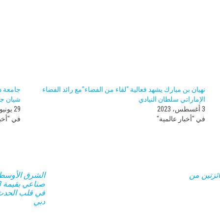
نهيان بن مبارك يشهد فعالية “لقاء من الفضاء”مع رائد الفضاء
جامعة د
الإماراتي سلطان النيادي ​
شيان جي
3 أغسطس، 2023
29 يونيو، 2024
في "أخبار عالمية"
في "أخبا
ئزتين من
الشرق الأوسط 
في قلب الحدث
دبي