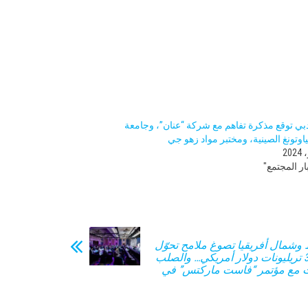
بي توقع مذكرة تفاهم مع شركة “عنان”، وجامعة
اوتونغ الصينية، ومختبر مواد زهو جي
ر المجتمع"
وشمال أفريقيا تصوغ ملامح تحوّل
صناعي بقيمة 3 تريليونات دولار أمريكي… والصلب
 مع مؤتمر “فاست ماركتس” في