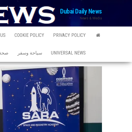
Ski
Dubai Daily News
t
News & Media
th
conten
 US
COOKIE POLICY
PRIVACY POLICY
UNIVERSAL NEWS
سياحة وسفر
صحة 