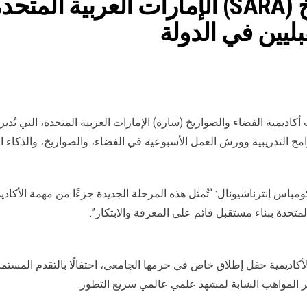
أكاديمية الفضاء والصواريخ (SARA) الإمارات 
بليين في الدولة
ارات العربية المتحدة – 11 نوفمبر 2025: أعلنت أكاديمية الفضاء والصواريخ (سارة) الإمارات العرب
مج التدريبية وورش العمل الأسبوعية في الفضاء، والصواريخ، والذكاء ا
اس إنترناشيونال: “تُمثل هذه المرحلة الجديدة جزءًا من مهمة الأكادي
متحدة ببناء مستقبل قائم على المعرفة والابتكار”.
أكاديمية حفل إطلاق خاص في حرمها الجامعي، احتفالًا بالتقدم المستمر 
وير المواهب الشابة لمشهد علمي عالمي سريع التطور.