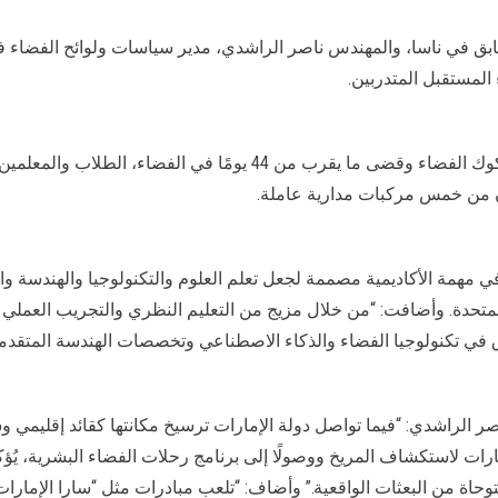
ابق في ناسا، والمهندس ناصر الراشدي، مدير سياسات ولوائح الفضاء في ا
المستقبل المتدربين.
ألهم الدكتور دونالد توماس، الذي أكمل أربع مهمات لمكوك الفضاء وقض
 من خمس مركبات مدارية عاملة.
ي مهمة الأكاديمية مصممة لجعل تعلم العلوم والتكنولوجيا والهندسة 
متحدة. وأضافت: “من خلال مزيج من التعليم النظري والتجريب العملي و
فوق في تكنولوجيا الفضاء والذكاء الاصطناعي وتخصصات الهندسة المتقدمة
صر الراشدي: “فيما تواصل دولة الإمارات ترسيخ مكانتها كقائد إقليم
ات لاستكشاف المريخ ووصولًا إلى برنامج رحلات الفضاء البشرية، يُؤكد 
من البعثات الواقعية.” وأضاف: “تلعب مبادرات مثل “سارا الإمارات” دور