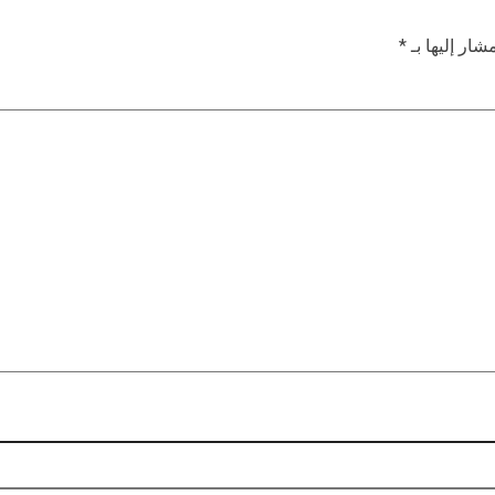
شار إليها بـ
*