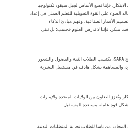
الابتكار، فإننا نضع الأساس لجيل سيقود تكنولوجيا
د الضوء على القوة التحويلية للتعلم العملي في إعداد
تصميم الأقمار الصناعية، وفهم مبادئ الذكاء
ت مبكر، فإننا لا ندرس العلوم فحسب؛ بل نبني
ووفقًا للدكتور دونالد توماس، “لدى كل شاب في الإمارات العربية المتحدة القدرة على القيام بأشياء استثنائية، ومن خلال برنامج SARA، يكتسب الطلاب الثقة والفضول والشعور
لحدود، والمساهمة بشكل هادف في مستقبل البشرية
ر وتُعزز التعاون بين الولايات المتحدة والإمارات
 وتشكل قوة عاملة مستعدة للمستقبل.
محاور من ناسا للطلاب تجربة المتطلبات البدنية