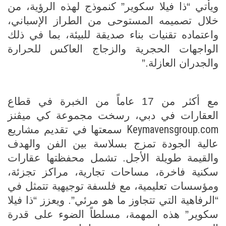
ويأتي “ذا فيلا سكوير” كنموذج لهذه الرؤية، من
خلال تصميمه المستوحى من الطراز الإسباني،
واعتماده تقنيات بناء صديقة للبيئة، بما في ذلك
الواجهات الحجرية والزجاج العاكس للحرارة
والجدران العازلة.”
مع أكثر من 17 عاماً من الخبرة في قطاع
العقارات في دبي، رسخت مجموعة كي ميڤنز
Keymavensgroup.com
سمعتها في تقديم مشاريع
عالية الجودة تمزج بسلاسة بين الفن والهدف
والقيمة طويلة الأجل. تشمل محفظتها عقارات
سكنية فاخرة، مساحات تجارية، مراكز تجزئة،
ومؤسسات تعليمية، مع فلسفة توجيهية تتمثل في
“الرفاهية التي تتجاوز ما هو مرئي”. ويعزز “ذا فيلا
سكوير” هذه المهمة، مسلطاً الضوء على قدرة