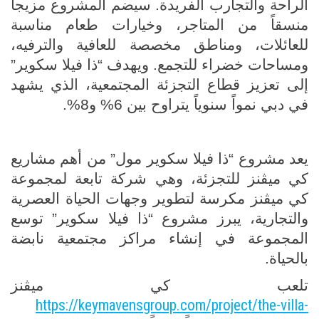
الراحة والتجارب الفريدة. سيضم المشروع مزيجاً
منسقاً من المتاجر، وخيارات طعام مناسبة
للعائلات، ومناطق مخصصة للعافية والترفيه،
ومساحات خضراء للتجمع. ويهدف “ذا فيلا سكوير”
إلى تعزيز قطاع التجزئة المجتمعية، الذي يشهد
في دبي نمواً سنوياً يتراوح بين 6% و8%.
يعد مشروع “ذا فيلا سكوير مول” من أهم مشاريع
كي ميڤنز للتجزئة، وهي شركة تابعة لمجموعة
كي ميڤنز مكرسة لتطوير وجهات الحياة العصرية
والتجارية، يبرز مشروع “ذا فيلا سكوير” توسع
المجموعة في إنشاء مراكز مجتمعية نابضة
بالحياة.
تلعب كي ميڤنز
https://keymavensgroup.com/project/the-villa-