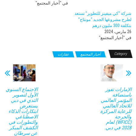
في "أخبار المجتمع"
شركة “كي ميفينز للتطوير” تستعد
لطرح مشروعها الجديد “مونتاج”
بتكلفة 300 مليون درهم
26 مارس، 2024
في "أخبار المجتمع"
Category
أخبار المجتمع
عقارات
الإمارات تفوز
الاجتماع السنوي
باستضافة
الأول لتصوير
المؤتمر العالمي
الثدي في دبي
للاتحاد العالمي
يستعرض
للرعاية المركزة
ابتكارات الذكاء
والحرجة
الاصطناعي
(WFICC) لعام
والتطورات في
2028 في دبي.
الكشف المبكر
عن سرطان