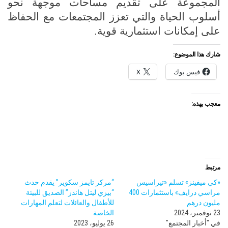
المجموعة على تقديم مساحات موجهة نحو
أسلوب الحياة والتي تعزز المجتمعات مع الحفاظ
على إمكانات استثمارية قوية.
شارك هذا الموضوع:
فيس بوك
X
معجب بهذه:
مرتبط
«كي ميفينز» تسلم «تيراسيس
“مركز تايمز سكوير” يقدم حدث
مراسي درايف» باستثمارات 400
“بيزي ليتل هاندز” الصديق للبيئة
مليون درهم
للأطفال والعائلات لتعلم المهارات
23 نوفمبر، 2024
الخاصة
في "أخبار المجتمع"
26 يوليو، 2023