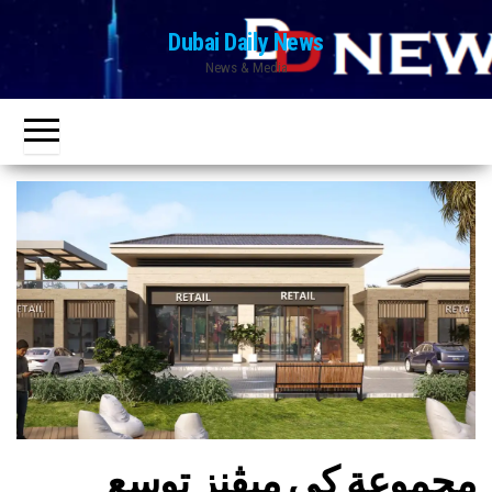
Ski
Dubai Daily News
t
News & Media
th
conten
مجموعة كي ميڤنز توسع