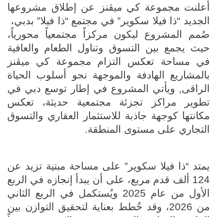
أعلنت مجموعة كي ميڤنز عن إطلاق مشروعها
الجديد “ذا فيلا سكوير” في مجتمع “ذا فيلا” بدبي،
صُمم المشروع ليكون مركزاً مجتمعياً محورياً،
حيث يجمع بين التسوق وتناول الطعام والعافية
في مساحة تعكس التزام مجموعة كي ميڤنز
بالمشاريع الهادفة والموجهة نحو أسلوب الحياة
الراقى, ويأتي المشروع في إطار توسع دبي في
تطوير مراكز تجزئة مجتمعية حديثة، تعكس
مكانتها كوجهة جاذبة للاستثمار العقاري والتسوق
التجاري على مستوى المنطقة.
يمتد “ذا فيلا سكوير” على مساحة مبنية تزيد عن
124 ألف قدم مربع، على أن يبدأ إنجازه في الربع
الأول من عام 2025 ويُستكمل في الربع الثاني
من 2026، وقد خُطط بعناية لتحقيق التوازن بين