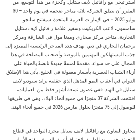
استراتيجي مع رافائيل لايف ستايل. وكجزء من هذا التوسع، من
المقرر أن تطلق الشركة ثلاثة متاجر ضخمة في يوم واحد – 30
يوليو 2025 – في الإمارات العربية المتحدة. سيفتتح سانجو
سامسون، لاعب الكريكيت وسفير علامة رافائيل لايف ستايل
التجارية، متاجر مركز صحارى وميغا مول في الشارقة ومركز
برجمان التجاري في دبي. تهدف هذه المتاجر الرئيسية المميزة إلى
جذب المستهلكين المهتمين بالموضة وأصحاب المصلحة في هذا
المجال على حد سواء، مقدمةً لمسةً جديدةً نابضةً بالحياة على
أزياء الشباب العصرية بأسعار معقولة في الخليج. يأتي هذا الإطلاق
الدولي في أعقاب النمو المذهل الذي حققته براند ستوديو لايف
ستايل في الهند. ففي غضون تسعة أشهر فقط من العمليات،
افتتحت الشركة 37 متجرًا في جميع أنحاء البلاد، وهي في طريقها
للوصول إلى 75 متجرًا بحلول مارس 2026 في جميع أنحاء الهند.
يتجاوز التعاون مع رافائيل لايف ستايل مجرد التواجد في قطاع
التجزئة، فهو يمهد الطريق لاختراق أعمق للسوق ويفتح الأبواب