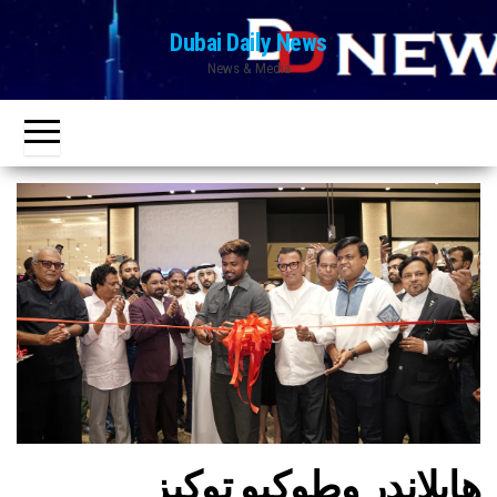
Ski
Dubai Daily News
t
News & Media
th
conten
هايلاندر وطوكيو توكيز