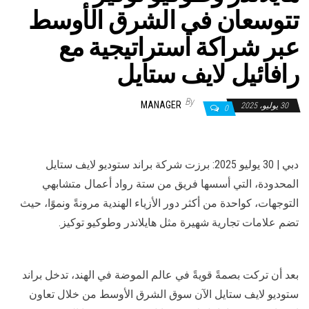
تتوسعان في الشرق الأوسط
عبر شراكة استراتيجية مع
رافائيل لايف ستايل
By
MANAGER
30 يوليو، 2025
0
دبي | 30 يوليو 2025: برزت شركة براند ستوديو لايف ستايل
المحدودة، التي أسسها فريق من ستة رواد أعمال متشابهي
التوجهات، كواحدة من أكثر دور الأزياء الهندية مرونةً ونموًا، حيث
تضم علامات تجارية شهيرة مثل هايلاندر وطوكيو توكيز.
بعد أن تركت بصمةً قويةً في عالم الموضة في الهند، تدخل براند
ستوديو لايف ستايل الآن سوق الشرق الأوسط من خلال تعاون