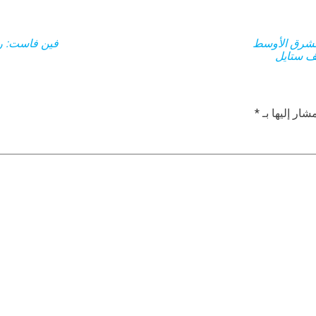
الشرق الأوسط
فين فاست: رحل
يف ستايل
شار إليها بـ
*