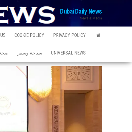
Ski
Dubai Daily News
t
News & Media
th
conten
 US
COOKIE POLICY
PRIVACY POLICY
UNIVERSAL NEWS
سياحة وسفر
صحة 