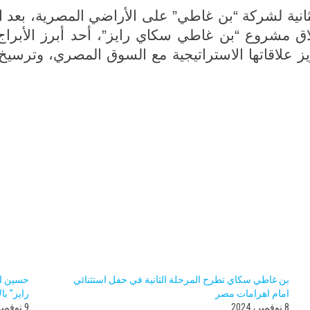
 الثانية لشركة “بن غاطي” على الأراضي المصرية، بعد 
إطلاق مشروع “بن غاطي سكاي رايز”، أحد أبرز الأب
 علاقاتها الاستراتيجية مع السوق المصري، وترسيخ م
بن غاطي سكاي تطرح المرحلة الثانية في حفل استثنائي
حسين ا
امام اهرامات مصر
رايز” با
8 نوفمبر، 2024
9 نوفمبر، 2024