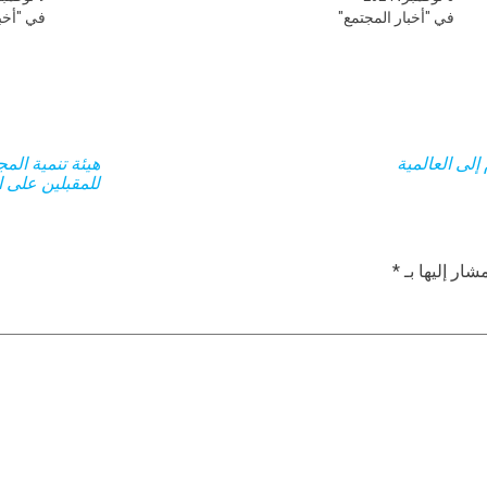
في "أخبار المجتمع"
في "أخبا
إلى العالمية
هيئة تنمية المج
للمقبلين على ا
شار إليها بـ
*