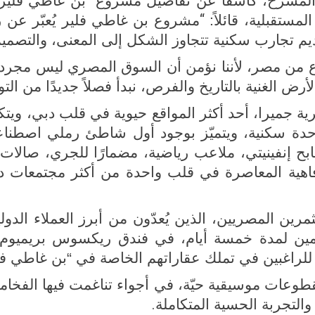
سرح، كاشفًا عن تفاصيل مشروع “بن غاطي فلير”، ال
“
مستقبلية، قائلاً:
مشروع بن غاطي فلير يُعبّر عن رؤ
يم تجارب سكنية تتجاوز الشكل إلى المعنى، والتصميم
وع من مصر، لأننا نؤمن أن السوق المصري ليس مجر
أرض الغنية بالتاريخ والفرص، نبدأ فصلاً جديدًا من ال
جميرا، أحد أكثر المواقع حيوية في قلب دبي، ويتكو
دة سكنية، ويتميّز بوجود أول شاطئ رملي اصطنا
مسابح إنفينيتي، ملاعب رياضية، مضمارًا للجري، صا
فاهية المعاصرة في قلب واحدة من أكثر مجتمعات دب
تثمرين المصريين، الذين يُعدّون من أبرز العملاء ال
مين لمدة خمسة أيام، في فندق ريكسوس بريميوم
راغبين في تملك عقاراتهم الخاصة في “بن غاطي فلي
طوعات موسيقية حيّة، في أجواء تناغمت فيها الفخام
.
والتجربة الحسية المتكاملة