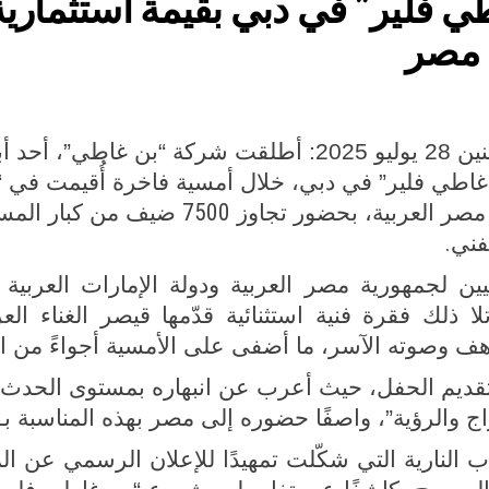
 مصر
مدينة العلمين، جمهورية مصر العربية، الاثنين 28 يوليو 2025: أ
اطي فلير” في دبي، خلال أمسية فاخرة أُقيمت في “نو
7500
مصر العربية، بحضور تجاوز
ضيف من كبار المستث
.
فني
ين لجمهورية مصر العربية ودولة الإمارات العربي
تلا ذلك فقرة فنية استثنائية قدّمها قيصر الغناء ا
هف وصوته الآسر، ما أضفى على الأمسية أجواءً من ا
قديم الحفل، حيث أعرب عن انبهاره بمستوى الحدث و
ج والرؤية”، واصفًا حضوره إلى مصر بهذه المناسبة بـ 
عاب النارية التي شكّلت تمهيدًا للإعلان الرسمي ع