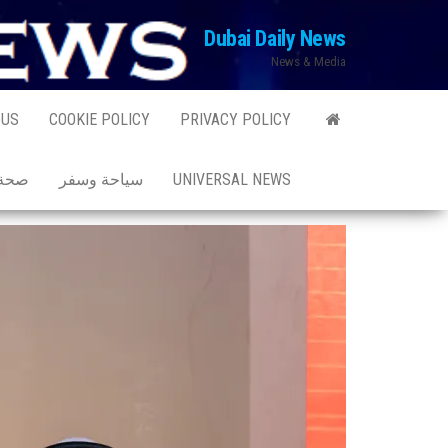
Ski
Dubai Daily News
t
News & Media
th
conten
 US
COOKIE POLICY
PRIVACY POLICY
UNIVERSAL NEWS
سياحة وسفر
صحة 