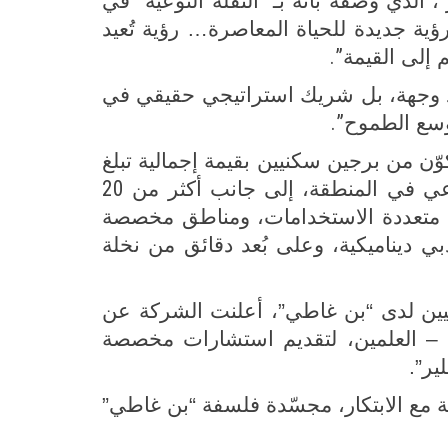
”
ذي وصفه بأنه بـ “النقلة النوعية
في
ية جديدة للحياة المعاصرة… رؤية تُعيد
.”
 إلى القيمة
د وجهة، بل شريك استراتيجي حقيقي في
.”
توسع الطموح
ّن من برجين سكنيين بقيمة إجمالية تبلغ
20
عي في المنطقة، إلى جانب أكثر من
لات متعددة الاستخدامات، ومناطق مخصصة
ي ديناميكية، وعلى بُعد دقائق من نخلة
دوليين لدى “بن غاطي”، أعلنت الشركة عن
 – العلمين، لتقديم استشارات مخصصة
ر”.
ة مع الابتكار، مجسّدة فلسفة “بن غاطي”