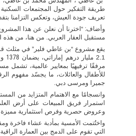
“بن غاطي”، المهندس محمد بن غاطي، الم
طريقة التفكير حول المجتمعات السكنية ال
تعريف جودة العيش، وتعكس التزامنا بتقد
:
وأضاف
“اخترنا أن نعلن عن هذا المشر
مستقبل العقار العربي. من هنا، من هذه ال
يقع مشروع “بن غاطي فلير” في مثلث قرية 
1378
2.1 مليار درهم إماراتي، يضمان
وح
مرفقًا ترفيهيًا بمعايير عالمية، تشمل 
للأطفال والعائلات، ما يجسّد مفهوم الر
.
جميرا ومرسى دبي
وانسجامًا مع الاهتمام المتزايد من المس
استمرار فريق المبيعات على أرض العل
وعروض حصرية وفرص استثمارية مميزة لل
واختُتمت الأمسية بمأدبة عشاء فاخرة ومق
التي تقوم على الدمج بين العمارة الراقية 