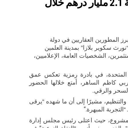
“بن غاطي” تطلق “بن غاطي فلير” في دبي بقيمة استثمارية 2.1 مليار درهم خلال
طلقت شركة “بن غاطي”، أحد أبرز المطورين العقاريين في دولة
رث سكوير بلازا” بمدينة العلمين
مرين، الشخصيات العامة، الإعلاميين،
ة المتحدة، في بادرة رمزية تعكس عمق
لعربي كاظم الساهر، أمتع خلالها الحضور
لسحر والرقي.
التنظيم، مشيرًا إلى أن ما شهده “يرقى
“.
“التجربة المبهرة
ن المشروع، حيث اعتلى رئيس مجلس إدارة