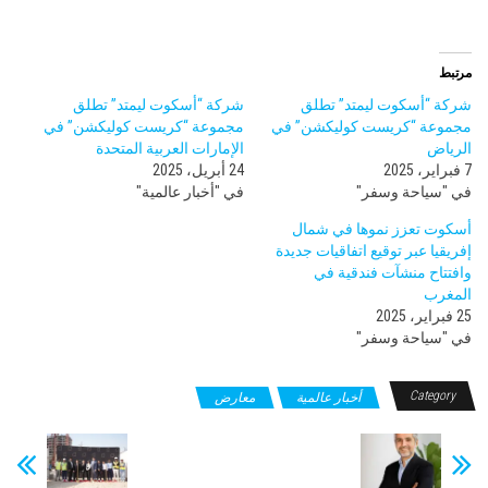
مرتبط
شركة “أسكوت ليمتد” تطلق
شركة “أسكوت ليمتد” تطلق
مجموعة “كريست كوليكشن” في
مجموعة “كريست كوليكشن” في
الرياض
الإمارات العربية المتحدة
7 فبراير، 2025
24 أبريل، 2025
في "سياحة وسفر"
في "أخبار عالمية"
أسكوت تعزز نموها في شمال
إفريقيا عبر توقيع اتفاقيات جديدة
وافتتاح منشآت فندقية في
المغرب
25 فبراير، 2025
في "سياحة وسفر"
Category
أخبار عالمية
معارض