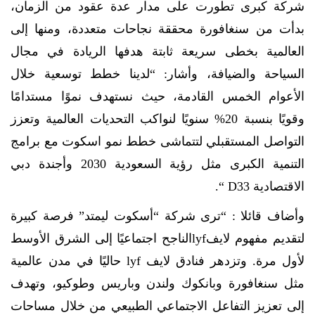
شركة كبرى تطورت على مدار عدة عقود من الزمان،
بدأت من سنغافورة محققة نجاحات متعددة، ومنها إلى
العالمية بخطى سريعة ثابتة هدفها الريادة في مجال
السياحة والضيافة، وأشار: “لدينا خطط توسعية خلال
الأعوام الخمس القادمة، حيث نستهدف نموًا مستدامًا
وقويًا بنسبة 20% سنويًا لنواكب التحديات العالمية وتعزز
التواصل المستقبلي لتتماشى خطط نمو اسكوت مع برامج
التنمية الكبرى مثل رؤية السعودية 2030 وأجندة دبي
الاقتصادية
D33
“.
وأضاف قائلا : “
ترى شركة “أسكوت ليمتد” فرصة كبيرة
لتقديم مفهوم لايف
lyf
الناجح اجتماعيًا إلى الشرق الأوسط
لأول مرة. وتزدهر فنادق لايف
lyf
حاليًا في مدن عالمية
مثل سنغافورة وبانكوك ولندن وباريس وطوكيو، وتهدف
إلى تعزيز التفاعل الاجتماعي الطبيعي من خلال مساحات