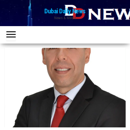
Ski
Dubai Daily News
t
News & Media
th
conten