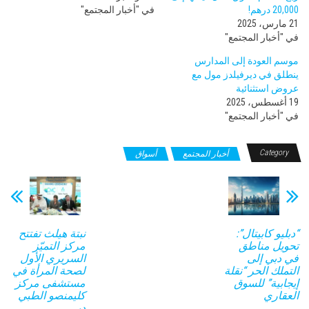
20,000 درهم!
في "أخبار المجتمع"
21 مارس، 2025
في "أخبار المجتمع"
موسم العودة إلى المدارس
ينطلق في ديرفيلدز مول مع
عروض استثنائية
19 أغسطس، 2025
في "أخبار المجتمع"
Category
أخبار المجتمع
أسواق
“دبليو كابيتال”:
نبتة هيلث تفتتح
تحويل مناطق
مركز التميّز
في دبي إلى
السريري الأول
التملك الحر “نقلة
لصحة المرأة في
إيجابية” للسوق
مستشفى مركز
العقاري
كليمنصو الطبي
دبي