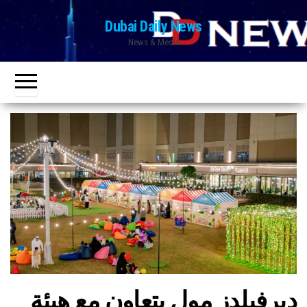
Ski
Dubai Daily News
t
News & Media
th
conten
ديرفيلدز مول يتعاون مع هيئة