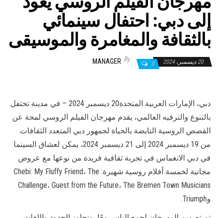
مهرجان الفيلم الروسي يعود
إلى دبي: احتفال سينمائي
بالثقافة والمغامرة والموسيقى
By
MANAGER
20 ديسمبر، 2024
0
دبي، الإمارات العربية المتحدة20 ديسمبر 2024 – في مدينة تحتفل
بالتنوع والترفيه العالمي، يقدم مهرجان الفيلم الروسي لمحة عن
القصص الروسية النابضة بالحياة لجمهور دبي المتعدد الثقافات.
من 19 ديسمبر 2024 إلى 21 ديسمبر 2024، يمكن لعشاق السينما
في دبي الانغماس في تجربة ثقافية فريدة من نوعها مع عروض
مجانية لخمسة أفلام روسية شهيرة: Chebi: My Fluffy Friend، The
Challenge، Guest from the Future، The Bremen Town Musicians
وTriumph.
تم تصميم المهرجان لجمع الناس معًا، وتجاوز الحدود واللغات.