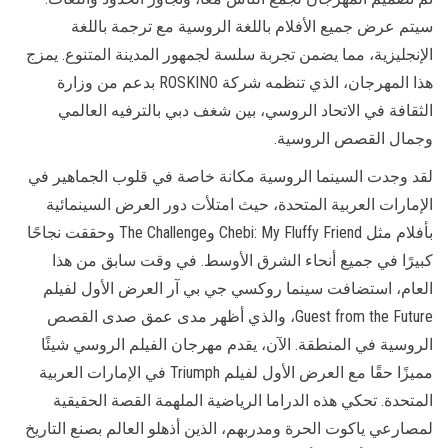
سيتم عرض جميع الأفلام باللغة الروسية مع ترجمة باللغة
الإنجليزية، مما يضمن تجربة سلسة لجمهور المدينة المتنوع. يمزج
هذا المهرجان، الذي تنظمه شركة ROSKINO بدعم من وزارة
الثقافة في الاتحاد الروسي، بين شغف دبي بالترفيه العالمي
وجمال القصص الروسية.
لقد وجدت السينما الروسية مكانة خاصة في قلوب الجماهير في
الإمارات العربية المتحدة، حيث امتلأت دور العرض السينمائية
بأفلام مثل Chebi: My Fluffy Friend وThe Challenge وحققت نجاحًا
كبيرًا في جميع أنحاء الشرق الأوسط. في وقت سابق من هذا
العام، استضافت سينما روكسي جي بي آر العرض الأول لفيلم
Guest from the Future، والذي أظهر مدى عمق صدى القصص
الروسية في المنطقة. الآن، يقدم مهرجان الفيلم الروسي شيئًا
مميزًا حقًا مع العرض الأول لفيلم Triumph في الإمارات العربية
المتحدة. تحكي هذه الدراما الرياضية الملهمة القصة الحقيقية
لمصارعي ياكوت الحرة ومدربهم، الذين أذهلو العالم بصنع التاريخ