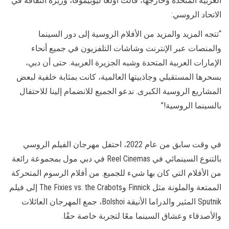
العربية المتحدة وخارجها، قالت أولغا ليوبيموفا، وزيرة الثقافة في
الاتحاد الروسي:
“تتجه المزيد والمزيد من الأفلام الروسية إلى دور السينما
والمنصات عبر الإنترنت وشاشات التلفزيون في جميع أنحاء
الإمارات العربية المتحدة وشبه الجزيرة العربية. حتى أن دبي،
بسحرها المستقبلي وجاذبيتها العالمية، كانت بمثابة خلفية لبعض
المشاريع الروسية الكبرى. ندعو الجميع للانضمام إلينا للاحتفال
بالسينما الروسية!”
في وقت سابق من عام 2022، احتفل مهرجان الفيلم الروسي
بالتنوع السينمائي في Reel Cinemas في دبي مول بمجموعة رائعة
من الأفلام التي كان بها شيء للجميع. من أفلام الرسوم المتحركة
الممتعة والملونة مثل Finnick وThe Fixies vs. the Crabots إلى فيلم
Sputnik المثير والدراما الأنيقة Bolshoi، جمع المهرجان العائلات
والأصدقاء وعشاق السينما معًا لتجربة خاصة حقًا.