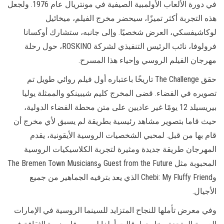
في دورة الألعاب الأولمبية الصيفية في مونتريال عام 1976. ولجعل
هذه التجربة أكثر تميزًا، سيحضر مخرج الفيلم، ميخائيل
لوكاشيفسكي، العرض شخصيًا. وإلى جانبه، ستشارك أوكسانا
فرولوفا، نائب الرئيس التنفيذي لشركة ROSKINO، حول رحلة
مهرجان الفيلم الروسي وإحياء هذا المسرح.
حقق The Challenge تاريخًا باعتباره أول فيلم روائي طويل تم
تصويره في الفضاء. قضى المخرج كليم شيبينكو والممثلة يوليا
بيريسيلد 12 يومًا غير عاديين على متن محطة الفضاء الدولية،
حيث قاما بتصوير مشاهد رئيسية بطريقة لم يسبق لأي مخرج أن
قام بها من قبل. لمحبي الشخصيات الروسية الأيقونية، يقدم
المهرجان طريقة جديدة ومثيرة لتجربة الكلاسيكيات الروسية
المحبوبة مثل Guest from the Future وThe Bremen Town Musicians
وChebi: My Fluffy Friend الذي يعد بترفيه الجماهير من جميع
الأجيال.
وفي معرض تأملها للنجاح المتزايد للسينما الروسية في الإمارات