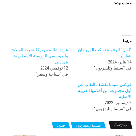
معجب بهذه:
مرتبط
"أوان" الرقمية تواكب المهرجان
عودة شاليه بيريزكا: تجربة المطبخ
بتقارير…
والموسيقى الروسية الأسطورية
14 يناير، 2024
في دبي
في "سينما وتليفزيون"
12 نوفمبر، 2024
في "سياحة وسفر"
فوكس سينما تكشف النقاب عن
أول مجموعة من أفلامها العربية
الأصلية
2 ديسمبر، 2022
في "سينما وتليفزيون"
Category
سينما وتليفزيون
فنون