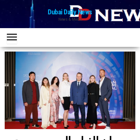
Ski
Dubai Daily News
t
News & Media
th
conten