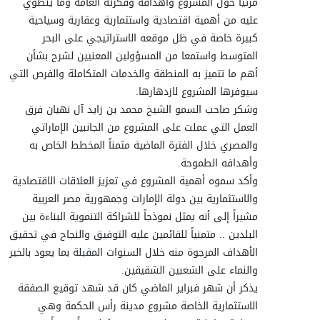
مرئياً حول المشروع وأهدافه وفكرته العامة وما ينطوي
عليه من أهمية اقتصادية واستثمارية وعقارية وسياحية
كبيرة خاصة في ظل موقعه الاستراتيجي على البحر
المتوسط واستمعا من المسؤولين المعنيين لشرح بشأن
أهم ما تتميز به المنطقة والخدمات المتكاملة والفرص التي
سيوفرها المشروع لازدهارها.
وشكر صاحب السمو الشيخ محمد بن زايد آل نهيان فرق
العمل التي عملت على المشروع من الجانبين الإماراتي
والمصري خلال الفترة الماضية مثمناً المخطط الخاص به
وأهدافه الطموحة.
وأكد سموه أهمية المشروع في تعزيز العلاقات الاقتصادية
والاستثمارية بين دولة الإمارات وجمهورية مصر العربية
مشيراً إلى أنه يمثل نموذجاً للشراكة التنموية البناءة بين
البلدين .. متمنياً للقائمين عليه التوفيق والنجاح في تحقيق
الأهداف المرجوة منه خلال السنوات المقبلة بما يعود بالخير
والنماء على الشعبين الشقيقين.
يذكر أن شهر فبراير الماضي كان قد شهد توقيع الصفقة
الاستثمارية الخاصة مشروع مدينة رأس الحكمة وهي