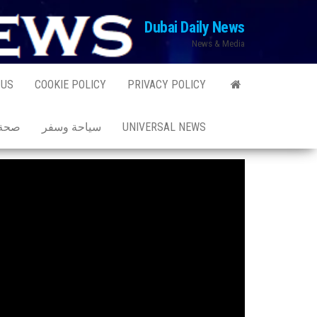
Ski
Dubai Daily News
t
News & Media
th
conten
 US
COOKIE POLICY
PRIVACY POLICY
UNIVERSAL NEWS
سياحة وسفر
صحة 