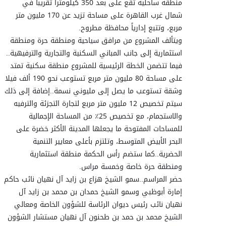
منطقة ساحلية تقع على بعد 350 كيلومتراً تقريباً في
شمال غرب القاهرة على مساحة تزيد عن 170 مليون متر
مربع، وتتبع إدارياً محافظة مطروح.
ويتألف المشروع من مرافق سياحية ومنطقة حرة ومنطقة
استثمارية إلى جانب المباني السكنية والتجارية والترفيهية..
فيما تتضمن الخطة الرئيسية للمشروع منطقة سكنية تمتد
على مساحة 80 مليون متر مربع تستوعب نحو 190 ألف فيلا
وشقة تستوعب ما يصل إلى مليوني نسمة..إضافة إلى ذلك
سيتم تخصيص 12 مليون متر مربع لتجارة التجزئة والترفيه
والاستجمام، مع تخصيص 25٪ من المساحة الإجمالية
للمساحات المفتوحة ما يجعلها المدينة الأكثر خضرة على
البحر الأبيض المتوسط، وتلتزم بأعلى معايير التنمية
الحضرية..كما ستضم رأس الحكمة منطقة استثمارية
ومنطقة حرة خاصة وخمسة مراس.
حضر المراسم..سمو الشيخ هزاع بن زايد آل نهيان نائب حاكم
إمارة أبوظبي وسمو الشيخ حمدان بن محمد بن زايد آل
نهيان نائب رئيس ديوان الرئاسة للشؤون الخاصة ومعالي
الشيخ محمد بن حمد بن طحنون آل نهيان مستشار الشؤون