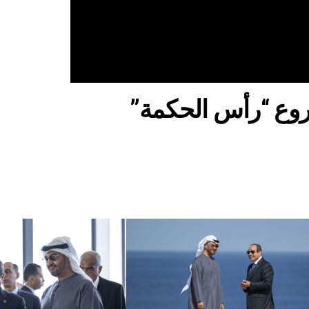
وع “رأس الحكمة”