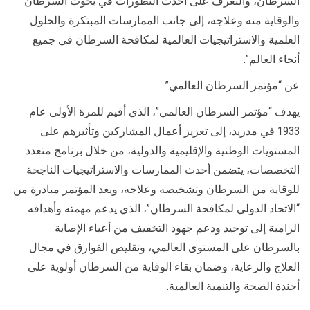
السرطان، والتعرف على أحدث التطورات في بحوث السرطان
والوقاية منه وعلاجه، إلى جانب الممارسات المبتكرة والحلول
العلمية والاستراتيجيات العالمية لمكافحة السرطان في جميع
أنحاء العالم”.
عن “مؤتمر السرطان العالمي”
يهدف “مؤتمر السرطان العالمي”، الذي أقيم للمرة الأولى عام
1933 في مدريد، إلى تعزيز أعمال المشاركين وتأثيرهم على
المستويات الوطنية والإقليمية والدولية، من خلال برنامج متعدد
التخصصات، يتضمن أحدث الممارسات والاستراتيجيات الناجحة
للوقاية من السرطان وتشخيصه وعلاجه، ويعد المؤتمر مبادرة من
“الاتحاد الدولي لمكافحة السرطان”، الذي يدعم مهمته وأهدافه
الرامية إلى توحيد ودعم جهود التخفيف من أعباء الإصابة
بالسرطان على المستوى العالمي، وتقليص الفوارق في مجال
العلاج والرعاية، وضمان بقاء الوقاية من السرطان أولوية على
أجندة الصحة والتنمية العالمية.