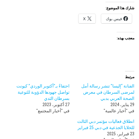
شارك هذا الموضوع:
فيس بوك
X
معجب بهذه:
مرتبط
الفنانة “إليسا” تنشر رسالة أمل
احتفاءً بـ”أكتوبر الوردي” كيونت
لمرضى السرطان في معرض
تواصل جهودها الدؤوبة للتوعية
الصحة العربي بدبي
بسرطان الثدي
29 يناير، 2024
27 أكتوبر، 2023
في "أخبار عالمية"
في "أخبار المجتمع"
انطلاق فعاليات مؤتمر دبي الثالث
للخلايا الجذعية في دبي 25 فبراير
23 فبراير، 2025