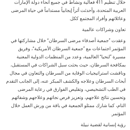
خلال تنظيم 411 فعالية ونشاط في جميع أنحاء دولة الإمارات
العربية المتحدة، وأحدثت أثراً إيجابياً مستداماً في حياة المرضى
وعائلاتهم وأفراد المجتمع ككل.
تعاون وشراكات عالمية
وعقدت “جمعية أصدقاء مرضى السرطان” خلال مشاركتها في
المؤتمر اجتماعات مع “جمعية السرطان الأمريكية”، وفريق
مسيرة “لنحيا” العالمية، وعدد من المنظمات الدولية المعنية
بمكافحة السرطان، حيث بحثت سبل الشراكات في المستقبل،
وناقشت استراتيجيات الوقاية من السرطان والتعاون في مجال
أبحاث السرطان وعلاجه والكشف المبكر عنه، إلى الجانب التقدم
في الطب التشخيصي، وتقليص الفوارق في رعاية المرضى
وتحسين نتائج علاجهم، وتعزيز فرص نجاتهم وعلاجهم وشفائهم
التام، كما شارك ممثلو الجمعية في باقة من ورش العمل خلال
المؤتمر.
رؤية إنسانية لقضية نبيلة