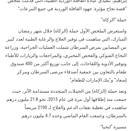
إبراهيم، تنفيذي عيادة القافلة الوردية الطبية، التي قدمت ملخص
“قصة نجاح مؤثرة: جهود القافلة الوردية في جمع التبرعات”.
حملة “الزكاة”
واستعرض الملخص الأول حملة (الزكاة) خلال شهر رمضان
المبارك، التي ساهمت في توفير العلاج والرعاية الطبية لعدد كبير
من المصابين بمرض السرطان شملت العمليات الجراحية، وزراعة
النخاع الشوكي والفحص المخبري، والمراجعات والزيارات للأطباء
وتوفير الأدوية واللقاحات، إلى جانب توزيع أكثر من 400 صندوق
طعام بالتعاون بين جمعية أصدقاء مرضى السرطان ومركز
إسعاد” و”بنك الإمارات للطعام”.
وتعد حملة (الزكاة) من الحملات المتجددة مستدامة الأثر، حيث
جمعت منذ إطلاقها أول مرة في عام 2013، نحو 21.8 مليون درهم
ساهمت في تغطية نفقات الدعم والعلاج لـ 2190 مريضاً
بالسرطان، وجمعت العام الماضي وحده 4.7 مليون درهم.
مسيرة “لنحيا”