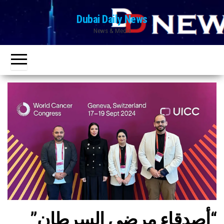
Ski
Dubai Daily News
t
News & Media
th
conten
“أصدقاء مرضى السرطان”