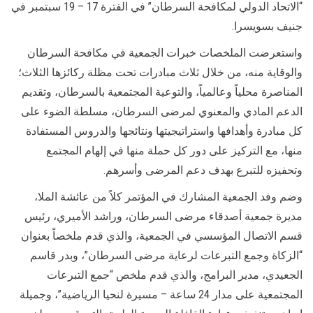
“الاتحاد الدولي لمكافحة السرطان” في الفترة 17 – 19 سبتمبر في
جنيف بسويسرا.
واستعرضت الملخصات خبرات الجمعية في مكافحة السرطان
والوقاية منه، من خلال ثلاث مبادرات تحت مظلة ركائزها الثلاث؛
المناصرة محلياً وعالمياً، والتوعية المجتمعية بالسرطان، وتقديم
الدعم المادي والمعنوي لمرضى السرطان، مسلطة الضوء على
كل مبادرة وأهدافها واستراتيجيتها ونتائجها والدروس المستفادة
منها، مع التركيز على دور كل حملة منها في إلهام المجتمع
وتحفيزه للتبرع بهدف دعم المرضى وأسرهم.
وضم وفد الجمعية المشارك في المؤتمر كلاً من عائشة الملا،
مديرة جمعية أصدقاء مرضى السرطان، وراشد الأميري، رئيس
قسم الاتصال المؤسسي في الجمعية، والذي قدم ملخصاً بعنوان
“الزكاة وجمع التبرعات لرعاية مرضى السرطان”، وبدر قاسم
الجعيدي، مدير البرامج، والذي قدم ملخص “جمع التبرعات
المجتمعية على مدار 24 ساعة – مسيرة لنحيا الرياضية”، وجميلة