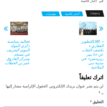
في "أخبار عالمية"
Category
أخبار عالمية
مؤتمرات
« LMDللتطوير
فعالية بمناسبة
العقاري »
ذكرى المولد
تكشف النقاب
النبوي الشريف
عن «ذا بيير
في مسجد
ريزيدنس» في
ومركز الفاروق
مدينة دبي
عمر بن الخطاب
الملاحية
اترك تعليقاً
لن يتم نشر عنوان بريدك الإلكتروني.
الحقول الإلزامية مشار إليها
بـ
*
التعليق
*