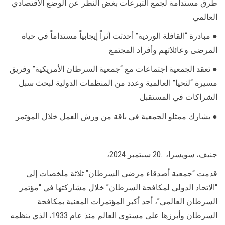
طرق مستدامة لجمع التبرعات بغض النظر عن الوضع الاقتصادي
العالمي
● مبادرة “القافلة الوردية” أحدثت أثراً إيجابياً مستداماً في حياة
المرضى وعائلاتهم وأفراد المجتمع
● تعقد الجمعية اجتماعات مع “جمعية السرطان الأمريكية” وفريق
مسيرة “لنحيا” العالمية وعدد من المنظمات الدولية لبحث سبل
الشراكات في المستقبل
● يشارك ممثلو الجمعية في باقة من ورش العمل خلال المؤتمر
جنيف، سويسرا، ..20 سبتمبر 2024،
قدمت “جمعية أصدقاء مرضى السرطان” ثلاثة ملخصات إلى
“الاتحاد الدولي لمكافحة السرطان” خلال مشاركتها في “مؤتمر
السرطان العالمي”، أحد أكبر المؤتمرات المعنية بمكافحة
السرطان وأبرزها على مستوى العالم منذ عام 1933، الذي ينظمه