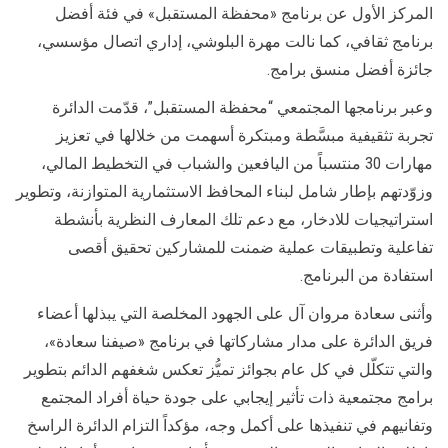
المركز الأول عن برنامج «محفظة المستقبل» في فئة أفضل
برنامج ثقافي، كما نالت مهرة البلوشي، إداري اتصال مؤسسي،
جائزة أفضل منسق برامج.
وعبر برنامجها المجتمعي “محفظة المستقبل”، قدّمت الدائرة
تجربة تثقيفية مبسَّطة ومبتكرة أسهمت من خلالها في تعزيز
مهارات 30 منتسباً من اليافعين والشباب في التخطيط المالي،
وزوّدتهم بإطار شامل لبناء المحافظ الاستثمارية المتوازنة، وتطوير
استراتيجيات للادخار، مع دعم تلك المعارف النظرية بأنشطة
تفاعلية وتطبيقات عملية ضمنت للمشاركين تحقيق أقصى
استفادة من البرنامج.
وأثنى سعادة مروان آل على الجهود المخلصة التي يبذلها أعضاء
فريق الدائرة على مدار مشاركاتها في برنامج «صيفنا سعادة»،
والتي تتكلّل في كل عام بجوائز تميُّز تعكس شغفهم الدائم بتطوير
برامج مجتمعية ذات تأثير إيجابي على جودة حياة أفراد المجتمع
وتفانيهم في تنفيذها على أكمل وجه، مؤكداً التزام الدائرة الراسخ