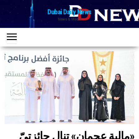
Ski
Dubai Daily News
t
News & Media
th
conten
«مالية عجمان» تنال جائزتيّ