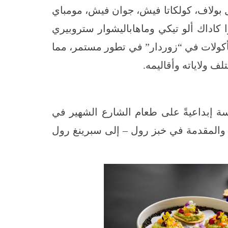
ل بولاف، كولكاتا فيش، جوان فيش، مومباي
ا كاداك ألو تيكي وماهاباليشوار ستروبيري
مأكولات في “زوردار” في تطور مستمر، مما
ف ولاياته وأقاليمه.
سة إبداعيةً على طعام الشارع الشهير في
 والمقدمة في خبز رول – إلى سبرينغ رول