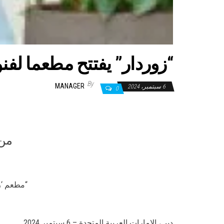
“زوردار” يفتتح مطعما لفن
By
MANAGER
6 سبتمبر، 2024
0
من 
“مطعم ‘زوردار’
دبي، الإمارات العربية المتحدة – 6 سبتمبر 2024