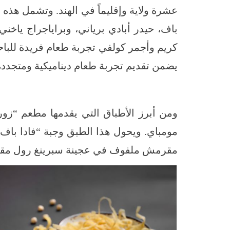
عشرة ولاية وإقليماً في الهند. وتشمل هذه
باف، حيدر أبادي برياني، وبراياجراج ياخني
كريم وأجمر كولفي تجربة طعام فريدة للباح
يضمن تقديم تجربة طعام ديناميكية ومتجددة ت
ومن أبرز الأطباق التي يقدمها مطعم “زور
مومباي. ويحول هذا الطبق وجبة “فادا باف
مقرمش ملفوف في عجينة سبرينغ رول مقليةٍ 