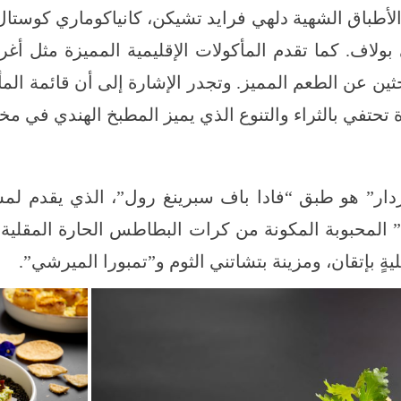
 الأطباق الشهية دلهي فرايد تشيكن، كانياكوماري كوستا
 بولاف. كما تقدم المأكولات الإقليمية المميزة مثل أغر
ثين عن الطعم المميز. وتجدر الإشارة إلى أن قائمة ال
حتفي بالثراء والتنوع الذي يميز المطبخ الهندي في مختل
دار” هو طبق “فادا باف سبرينغ رول”، الذي يقدم لم
” المحبوبة المكونة من كرات البطاطس الحارة المقلية
بإتقان، ومزينة بتشاتني الثوم و”تمبورا الميرشي”.