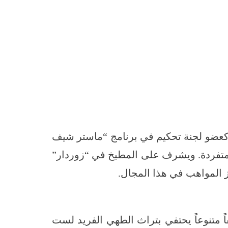
 كعضو لجنة تحكيم في برنامج “ماستر شيف
ومتفردة. ويشرف على المطبخ في “زوردار”
ة الطعام في “زوردار” رحلة ساحرة عبر عالم النكهات الهندية الغنية، حيث تضم 75طبقاً متنوعاً يحتفي بتراث الطهي الفريد لست