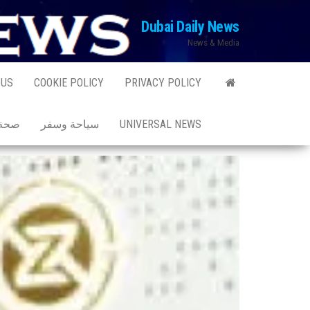
Ski
Dubai Daily News
t
News & Media
th
conten
 US
COOKIE POLICY
PRIVACY POLICY
UNIVERSAL NEWS
سياحة وسفر
صحة 