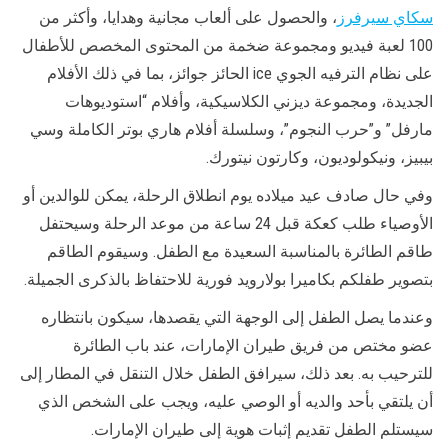
سكاي سيرفرز
، والحصول على ألعاب مجانية وهدايا، وأكثر من
100 لعبة فيديو ومجموعة ضخمة من المحتوى المخصص للأطفال
على نظام الترفيه الجوي
ice
الحائز جوائز، بما في ذلك الأفلام
الجديدة، ومجموعة ديزني الكلاسيكية، وأفلام “استوديوهات
مارفل” و”حرب النجوم”، وسلسلة أفلام هاري بوتر الكاملة وسي
بيبيز، ونيكولوديون، وكارتون نيتورك.
وفي حال صادف عيد ميلاده يوم انطلاق الرحلة، يمكن للوالدين أو
الأوصياء طلب كعكة قبل 24 ساعة من موعد الرحلة وسيحتفل
طاقم الطائرة بالمناسبة السعيدة مع الطفل. وسيقوم الطاقم
بتصوير طفلكم بكاميرا بولارويد فورية للاحتفاظ بالذكرى الجميلة.
وعندما يصل الطفل إلى الوجهة التي يقصدها، سيكون بانتظاره
عضو مختص من فريق طيران الإمارات، عند باب الطائرة
للترحيب به. بعد ذلك، سيرافق الطفل خلال التنقل في المطار إلى
أن يلتقي بأحد والديه أو الوصي عليه، ويجب على الشخص الذي
سيستلم الطفل تقديم إثبات هوية إلى طيران الإمارات.