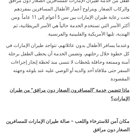
طفل من خدمة طيران الإمارات للمسافرين الصغار دون مرافق
والركاب الصغار. ويتراوح أعمار الأطفال المسافرين بمفردهم
تحت رعاية طيران الإمارات بين سن 5 أعوام إلى 11 عاماً. ومن
أكثر الأسر التي تستخدم الخدمة حالياً هي الأسر البريطانية، ثم
الهندية، تليها الأمريكية والفلبينية والفرنسية.
وعندما يسافر الأطفال بدون عائلاتهم، تتواجد طيران الإمارات في
كل خطوة خلال رحلتهم، وتضمن الخدمة أن يحظى الطفل برحلة
آمنة وممتعة وحافلة بلحظات لا تنسى منذ لحظة إنجاز إجراءات
السفر حتى ملاقاة أحد والديه أو الوصي عليه عند بلوغه وجهته
المقصودة.
ماذا تتضمن خدمة “المسافرون الصغار دون مرافق” من طيران
الإمارات؟
مكان آمن للاسترخاء واللعب – صالة طيران الإمارات للمسافرين
الصغار دون مرافق