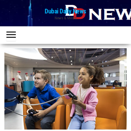
Ski
Dubai Daily News
t
News & Media
th
conten