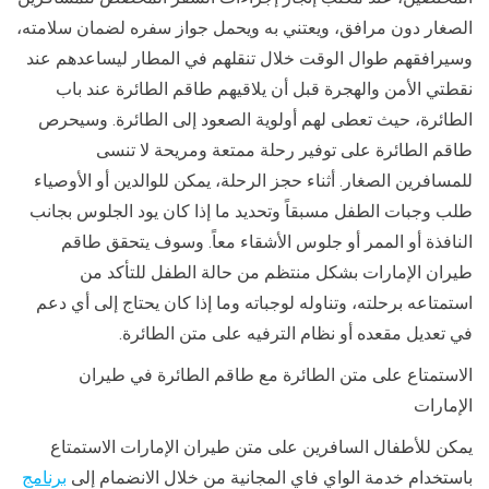
الصغار دون مرافق، ويعتني به ويحمل جواز سفره لضمان سلامته،
وسيرافقهم طوال الوقت خلال تنقلهم في المطار ليساعدهم عند
نقطتي الأمن والهجرة قبل أن يلاقيهم طاقم الطائرة عند باب
الطائرة، حيث تعطى لهم أولوية الصعود إلى الطائرة. وسيحرص
طاقم الطائرة على توفير رحلة ممتعة ومريحة لا تنسى
للمسافرين الصغار. أثناء حجز الرحلة، يمكن للوالدين أو الأوصياء
طلب وجبات الطفل مسبقاً وتحديد ما إذا كان يود الجلوس بجانب
النافذة أو الممر أو جلوس الأشقاء معاً. وسوف يتحقق طاقم
طيران الإمارات بشكل منتظم من حالة الطفل للتأكد من
استمتاعه برحلته، وتناوله لوجباته وما إذا كان يحتاج إلى أي دعم
في تعديل مقعده أو نظام الترفيه على متن الطائرة.
الاستمتاع على متن الطائرة مع طاقم الطائرة في طيران
الإمارات
يمكن للأطفال السافرين على متن طيران الإمارات الاستمتاع
باستخدام خدمة الواي فاي المجانية من خلال الانضمام إلى
برنامج