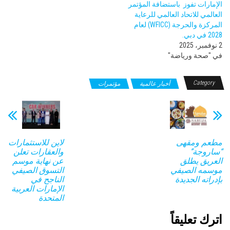
الإمارات تفوز باستضافة المؤتمر
العالمي للاتحاد العالمي للرعاية
المركزة والحرجة (WFICC) لعام
2028 في دبي.
2 نوفمبر، 2025
في "صحة ورياضة"
Category
أخبار عالمية
مؤتمرات
مطعم ومقهى
لاين للاستثمارات
“ساروجة”
والعقارات تعلن
العريق يطلق
عن نهاية موسم
موسمه الصيفي
التسوق الصيفي
بإدراته الجديدة
الناجح في
الإمارات العربية
المتحدة
اترك تعليقاً