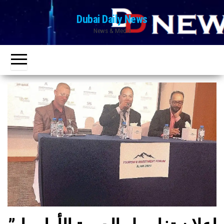
Ski
Dubai Daily News
t
News & Media
th
conten