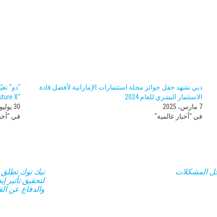
دبي تشهد حفل جوائز مجلة استثمارات الإماراتية لأفضل قادة
“دو” تعي
الاستثمار البشري للعام 2024
“Future X”
7 مارس، 2025
30 يوليو، 2024
في "أخبار عالمية"
في "أخبا
 حل المشكلات
لتحقيق تأثير إ
والدفاع عن الق