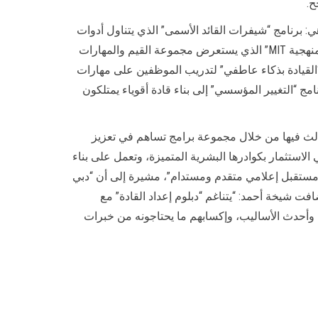
ح.
ائد.. قادة اليوم بناة المستقبل” وتطرحه “دبي للإعلام” لأول مرة، 4 برامج رئيسية، هي: برنامج “شيفرات القائد الأسمى” الذي يتناول أدوات
القيادة واستراتيجياتها ومنهجياتها، وطرق اكتشاف القدرات والطاقات الكامنة لدى القادة، وكذلك برنامج “القادة العظماء وفق منهجية MIT” الذي يستعرض مجموعة القيم والمهارات
ج “القيادة بذكاء عاطفي” لتدريب الموظفين على مهارات
مج “التغيير المؤسسي” إلى بناء قادة أقوياء يمتلكون
ثالث فيها من خلال مجموعة برامج تساهم في تعزيز
الاستثمار بكوادرها البشرية المتميزة، وتعمل على بناء
اء مستقبل إعلامي متقدم ومستدام”، مشيرة إلى أن “دبي
افت شيخة أحمد: “يتناغم “دبلوم إعداد القادة” مع
 وأحدث الأساليب، وإكسابهم ما يحتاجونه من خبرات