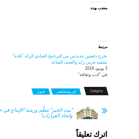
معجب بهذه:
مرتبط
تخرج دفعتين جديدتين من البرنامج القيادي الرائد “قادة”
بشقيه غرس زايد والصف الصاعد
3 يونيو، 2024
في "ادب وثقافة"
Category
فن ومشاهير
فنون
“بيت الخير” تنظّم ورشة “الإبداع في
واتخاذ القرارات”
اترك تعليقاً