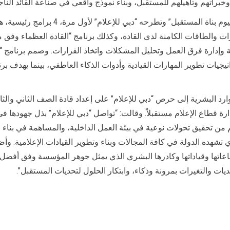
خبراتهم وتأهيلهم للمستقبل، وبناء نموذج واقعي في صناعة القائد الناج
ويتضمن الدبلوم الذي يحمل عنوان “رحلة الق
قيادية وإدارة فرق العمل وتحليل المشكلات واتخاذ القرارات. وصمم برنام
يجيات تطوير المهارات القيادية وأدوات الذكاء العاطفي، بينما يهدف برنا
وارد البشرية إلى حرص “دبي للإعلام” على إعداد قادة الصف الثاني وال
ة قطاع الإعلام مستقبلاً. وقالت: “تواصل “دبي للإعلام” بذل جهودها في 
هم من تحقيق تحولات نوعية في بيئة العمل الداخلية، والمساهمة في بن
 تشهده الدولة في كافة المجالات وبناء وتطوير القيادات الإعلامية. وأض
طاعاتها وقياداتها وكادرها البشري الذي يمثل جوهر المؤسسة وفق أفضل
يات والتغيرات بمرونة وذكاء، وابتكار الحلول لتحديات المستقبل”.