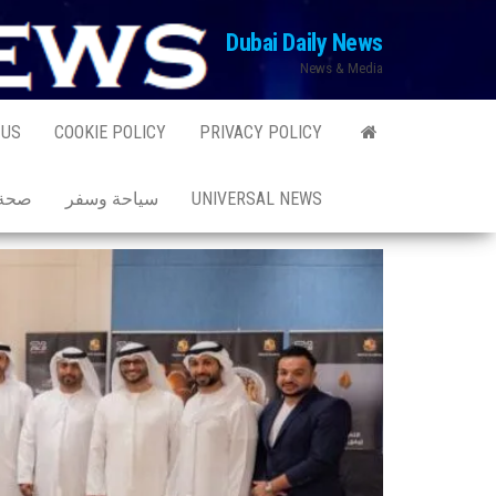
Ski
Dubai Daily News
t
News & Media
th
conten
 US
COOKIE POLICY
PRIVACY POLICY
UNIVERSAL NEWS
سياحة وسفر
صحة 