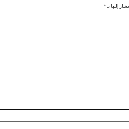
شار إليها بـ
*