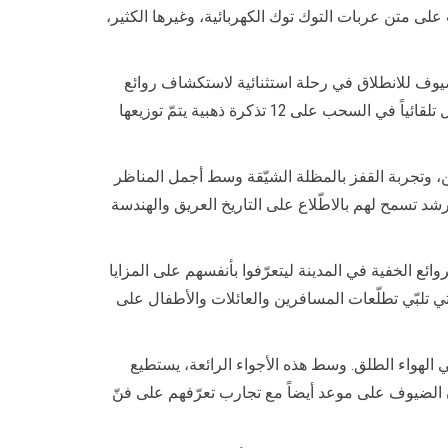
لى متن عربات التوك توك الكهربائية، وغيرها الكثير،
يوف للانطلاق في رحلة استثنائية لاستكشاف روائع
المدينة. سينال الضيوف المقيمون في جنيف لمدة لا تقلّ عن ليلتَين خلال الفترة الممتدة بين 15 يونيو و15 سبتمبر فرصة الدخول تلقائياً في السحب على 12 تذكرة ذهبية يتمّ توزيعها
ن، وتجربة القفز بالمظلة الشيّقة وسط أجمل المناظر
د تسمح لهم بالاطّلاع على التاريخ العريق والهندسة
ية 15 سبتمبر 2024، بحيث تتيح للضيوف استكشاف الروائع الخفية في المدينة ليتعرّفوا بأنفسهم على المزايا
ي تلبّي تطلّعات المسافرين والعائلات والأطفال على
الهواء الطلق. وسط هذه الأجواء الرائعة، يستطيع
كون الضيوف على موعد أيضاً مع تجارب تعرّفهم على فنّ