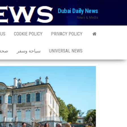
Ski
Dubai Daily News
t
News & Media
th
conten
 US
COOKIE POLICY
PRIVACY POLICY
UNIVERSAL NEWS
سياحة وسفر
صحة 