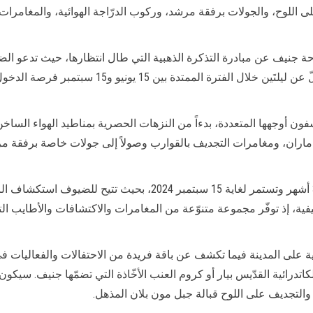
اللوح، والجولات برفقة مرشد، وركوب الدرّاجة الهوائية، والمغامرات ع
 جنيف عن مبادرة التذكرة الذهبية التي طال انتظارها، حيث تدعو الض
فون أوجهها المتعددة، بدءاً من النزهات الحصرية بمناطيد الهواء الساخ
اماران، ومغامرات التجديف بالقوارب وصولاً إلى جولات خاصة برفقة مرش
تتوفر حملة جنيف الصيفية لفترة محدودة تقتصر على 3 أشهر وتستمر لغا
ية، إذ توفّر مجموعة متنوّعة من المغامرات والاكتشافات والأطايب الت
 على المدينة فيما تكشف عن باقة فريدة من الاحتفالات والفعاليات في 
لكاتدرائية القدّيس بيار أو كروم العنب الأخّاذة التي تضمّها جنيف. سي
التجديف على اللوح قبالة جبل مون بلان المذهل.