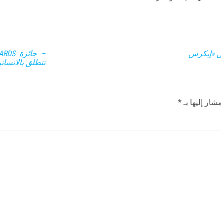
ض «إيكرس
تنطلق بالانسان
شار إليها بـ
*