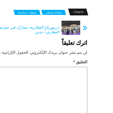
Category
سياحة وسفر
وجهات سياحية
«ريبورتاج العقارية» تشارك في معر
العقاري » بدبي.
اترك تعليقاً
لن يتم نشر عنوان بريدك الإلكتروني.
الحقول الإلزامية م
التعليق
*