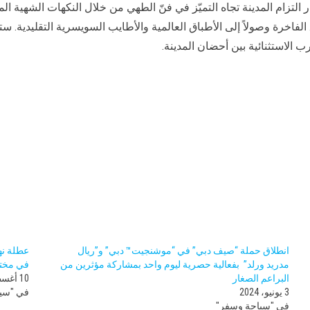
 التزام المدينة تجاه التميّز في فنّ الطهي من خلال النكهات الشهية ا
ق الفاخرة وصولاً إلى الأطباق العالمية والأطايب السويسرية التقليدية.
 الاستثنائية بين أحضان المدينة.
انطلاق حملة “صيف دبي” في “موشنجيت™ دبي” و”ريال
عطلة نه
مدريد ورلد” بفعالية حصرية ليوم واحد بمشاركة مؤثرين من
في مختل
البراعم الصغار
10 أغسطس، 2024
3 يونيو، 2024
في "سي
في "سياحة وسفر"