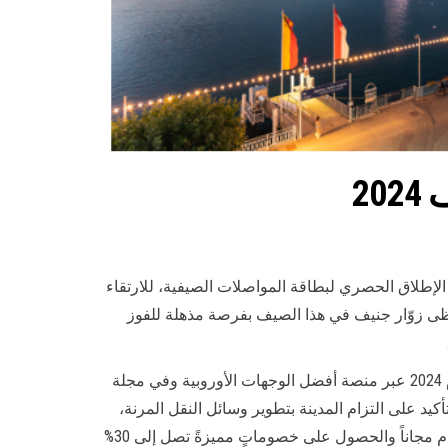
2
كشف عن حملتها المنتظرة لصيف 2024 التي يتخلّلها الإطلاق الحصري لبطاقة المواصلات الصيفية، للارتقاء
ظى زوّار جنيف في هذا الصيف بفرصة مذهلة للفوز
توفّر جنيف وجهةً عصريةً تستحقّ الزيارة في هذا الصيف، لاسيّما بعد تصنيفها مؤخراً كواحدة من أفضل الوجهات السياحية للعام 2024 عبر منصة أفضل الوجهات الأوروبية وفي مجلة
 كما يُعتبر طرح بطاقة المواصلات الصيفية التي تشكّل حجر الأساس في الحملة الصيفية 2024، بمثابة تأكيد على التزام المدينة بتطوير وسائل النقل المرنة،
ويَعِد الضيوف بتجربة سياحية متكاملة لم يختبروا مثيلاً لها. يستطيع حاملو بطاقة المواصلات الصيفية استخدام وسائل النقل العام مجاناً والحصول على خصوماتٍ مميزةً تصل إلى 30%