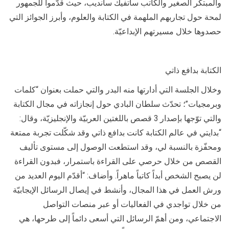
والمبتكر الصغير والكاتب ساتفيك سانديب، حيث قدّموا للجمهور
لمحة حول تجاربهم الملهمة في الكتابة والعلوم، وأبرز الجوائز التي
حصدوها خلال مسيرتهم الإبداعيّة.
الكتابة بدافع ذاتي
وخلال الجلسة التي أدارتها منه البدر والتي حملت بعنوان “كلمات
وبرمجيات”؛ تحدّث سلطان البادي حول إنجازاته في مجال الكتابة
والتي توّجها بإصدار 3 قصص باللغتين العربيّة والإنجليزيّة، وقال:
“بدايتي في عالم الكتابة كانت بدافع ذاتي وقد شكّلت تجربة ممتعة
ومحفّزة بالنسبة لي، وقد استطعت الوصول إلى مستوى تأليف
القصص من خلال حرصي على القراءة باستمرار، فبدون القراءة
لن يصبح الشخص أبداً كاتباً ماهراً. وأضاف: “أقدّم اليوم العديد من
ورش العمل في هذا المجال، وأنشط في إيصال الرسائل الإيجابيّة
من خلال تواجدي في الفعاليات أو عبر منصات التواصل
الاجتماعي، ومن أهمّ الرسائل التي أسعى دائماً إلى طرحها، هي