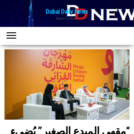
Ski
Dubai Daily News
t
News & Media
th
conten
“مقهى المبدع الصغير” يُضيء