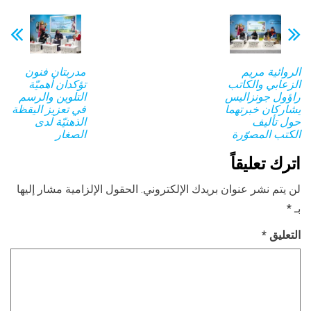
الروائية مريم
مدربتان فنون
الزعابي والكاتب
تؤكدان أهميّة
راؤول جونزاليس
التلوين والرسم
يشاركان خبرتهما
في تعزيز اليقظة
حول تأليف
الذهنيّة لدى
الكتب المصوّرة
الصغار
اترك تعليقاً
لن يتم نشر عنوان بريدك الإلكتروني.
الحقول الإلزامية مشار إليها
بـ
*
التعليق
*