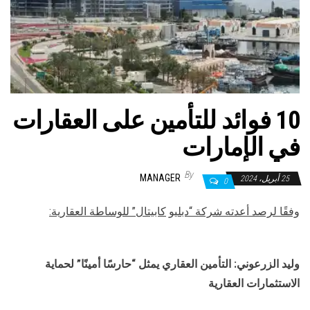
10 فوائد للتأمين على العقارات
في الإمارات
By
MANAGER
25 أبريل، 2024
0
وفقً
ا لرصد أعدته شركة
“دبليو
كابيتال” للوساطة العقارية:
وليد الزرعوني: التأمين العقاري يمثل “حارسًا أمينًا” لحماية
الاستثمارات العقارية