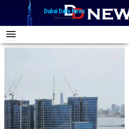
Ski
Dubai Daily News
t
News & Media
th
conten