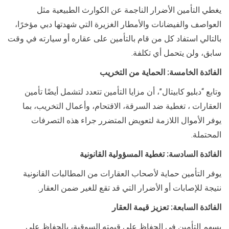
يغطي التأمين الأضرار الناجمة عن الكوارث الطبيعية مثل
العواصف والفيضانات والأمطار الغزيرة التي شهدتها دبي مؤخرًا،
بالتالي استفاد كل من قام بالتأمين على عقاره أو سيارته في وقت
سابق، ولن يتحمل أي تكلفة.
الفائدة الخامسة: الحماية من التخريب
وتابع “دبليو كابيتال”، أن مزايا التأمين تتعدد لتشمل أيضًا تأمين
العقارات ، تغطية ضد السرقة، الاقتحام، وأعمال التخريب، بما
يوفر الأموال اللازمة لتعويض المتضرر جراء هذه التصرفات
المحتملة.
الفائدة السادسة: تغطية المسؤولية القانونية
يوفر التأمين حماية لأصحاب العقارات من المطالبات القانونية
نتيجة للإصابات أو الأضرار التي قد تقع للغير ضمن العقار.
الفائدة السابعة: تعزيز قيمة العقار
يسهم التأمين في الحفاظ على قيمته السوقية، بالحفاظ على