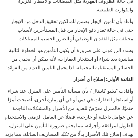
في حالة الظروف القهرية مثل الفيضانات والأمطار الغزيرة
والكوارث الطبيعية.
وأفاد بأن تأمين الإيجار يضمن للمالكين تحقيق الدخل من الإيجار
حتى في حالة تعذر دفع الإيجار من قبل المستأجرين لأسباب
مختلفة مثل الفقدان الوظيفي أو الضرر الجسيم للممتلكات.
وشدد الزرعوني على ضرورة أن يكون التأمين هو الخطوة التالية
مباشرة بعد شراء أو استئجار العقارات، لأنه يمكن أن يحمي من
الخسائر المستقبلية المحتملة، لذا يحمل التأمين العديد من الفوائد:
الفائدة الأولى: إصلاح أي أضرار
وأفادت “دبليو كابيتال”، بأن مسألة التأمين على المنزل عند شراء
أو استئجار العقارات في دبي أو في أي إمارة أخرى، أصبحت أمرًا
حتميًا، فالمنزل معرّضٌ للعديد من الأضرار والمشكلات الناجمة
عن عوامل داخلية أو خارجية، فضلًا عن العامل الزمني والاستخدام
الطويل لمرافقه وأجزائه، مما يحتم ضرورة التأمين على المنزل،
بهدف إصلاح تلك الأضرار بدلًا من تكبّد المصاريف الطائلة، مما يزيد