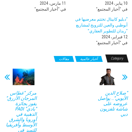
10 يناير، 2024
11 مارس، 2024
في "أخبار المجتمع"
في "أخبار المجتمع"
“دبليو كابيتال تختتم معرضيها في
أبوظبي والعين للترويج لمشاريع
“ربدان للتطوير العقاري”
12 فبراير، 2024
في "أخبار المجتمع"
Category
أخبار عالمية
مقالات
“صلاح الدين
مركز “غطاس
الأيوبي”.. يواصل
المرجان الأزرق”
عروضه على
يفوز بجائزة
شاشة تلفزيون
“بادي” PADI
دبي
الذهبية في
أوروبا والشرق
الأوسط وأفريقيا
للتميز في