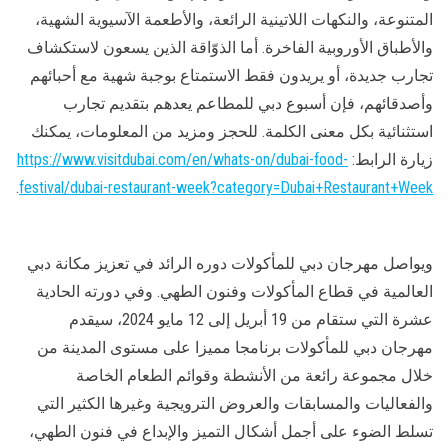
المتنوعة، والنكهات اللاتينية الرائعة، والأطعمة الآسيوية الشهية،
والأطباق الأوروبية الفاخرة. أما الذوّاقة الذين يسعون لاستكشاف
تجارب جديدة، أو يريدون فقط الاستمتاع بوجبة شهية مع أحبائهم
وأصدقائهم، فإن أسبوع دبي للمطاعم يعدهم بتقديم تجارب
استثنائية بكل معنى الكلمة. للحجز ومزيد من المعلومات، يمكنك
زيارة الرابط:
https://www.visitdubai.com/en/whats-on/dubai-food-
.
festival/dubai-restaurant-week?category=Dubai+Restaurant+Week
ويواصل مهرجان دبي للمأكولات دوره الرائد في تعزيز مكانة دبي
العالمية في قطاع المأكولات وفنون الطهي. وفي دورته الحادية
عشرة التي ستقام من 19 أبريل إلى 12 مايو 2024، سيقدم
مهرجان دبي للمأكولات برنامجا مميزا على مستوى المدينة من
خلال مجموعة رائعة من الأنشطة وقوائم الطعام الخاصة
والفعاليات والمسابقات والعروض الترويجية وغيرها الكثير التي
تسلط الضوء على أجمل أشكال التميز والإبداع في فنون الطهي،