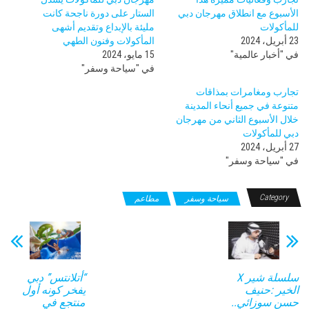
الأسبوع مع انطلاق مهرجان دبي
الستار على دورة ناجحة كانت
للمأكولات
مليئة بالإبداع وتقديم أشهى
23 أبريل، 2024
المأكولات وفنون الطهي
في "أخبار عالمية"
15 مايو، 2024
في "سياحة وسفر"
تجارب ومغامرات بمذاقات
متنوعة في جميع أنحاء المدينة
خلال الأسبوع الثاني من مهرجان
دبي للمأكولات
27 أبريل، 2024
في "سياحة وسفر"
Category
سياحة وسفر
مطاعم
سلسلة شير X
“أتلانتس” دبي
الخير :حنيف
يفخر كونه أول
حسن سوزائي..
منتجع في