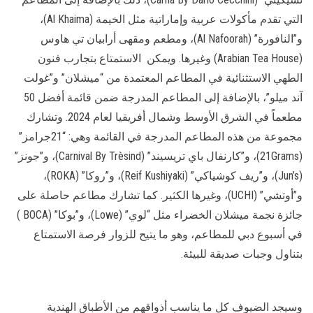
التي تقدم مأكولات عربية وإماراتية مثل الخيمة (Al Khaima)،
و”النافورة” (Al Nafoorah)، ومطعم ومقهى أرابيان تي هاوس
(Arabian Tea House) وغيرها. ويمكن الاستمتاع بتجارب فنون
الطهي الاستثنائية في المطاعم المعتمدة من “ميشلان” و”غولت
آند ميلو”، بالإضافة إلى المطاعم المدرجة ضمن قائمة أفضل 50
مطعماً في الشرق الأوسط وشمال أفريقيا لعام 2024. وتشارك
مجموعة من هذه المطاعم المدرجة في القائمة وهي: “21جرامز”
(21Grams)، و”كارنفال باي تريسيند” (Carnival By Trèsind)، و”جونز”
(Jun’s)، و”ريف كوشياكي” (Reif Kushiyaki)، و”روكا” (ROKA)،
و”أوتشي” (UCHI)، وغيرها الكثير. كما تشارك مطاعم حاصلة على
جائزة نجمة ميشلان الخضراء مثل “لوي” (Lowe)، و”بوكا” (BOCA )
في أسبوع دبي للمطاعم، وهو ما يتيح للزوار فرصة الاستمتاع
بتناول وجبات صديقة للبيئة.
وسيجد الضيوف كل ما يناسب أذواقهم من الأطباق الهندية