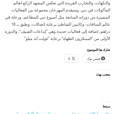
والنكهات، والتجارب الفريدة التي تعكس المشهد الرائع لعالم
المأكولات في دبي. وسيقدم المهرجان مجموعة من الفعاليات
المتميزة من دوراته السابقة مثل أسبوع دبي للمطاعم، ورحلة في
عالم المذاقات، وكانتين الشاطئ برعاية اتصالات، وطبق بـ 10
دراهم، إضافة إلى فعاليات جديدة وهي “إبداعات الشيف”، والدورة
الأولى من “المبتكرون الطهاة” برعاية “غولت آند ميلو”.
شارك هذا الموضوع:
فيس بوك
X
معجب بهذه:
مرتبط
تجارب وفعاليات مميزة هذا
مهرجان دبي للمأكولات يسدل