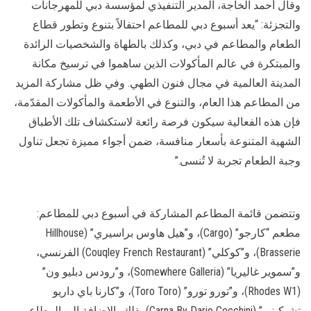
وقال أحمد الخاجة، المدير التنفيذي لمؤسسة دبي للمهرجانات
والتجزئة: “يعد أسبوع دبي للمطاعم احتفالاً بتنوع وتطور قطاع
الطعام والمطاعم في دبي، وكذلك بالطهاة والشخصيات الرائدة
والمبتكرة في عالم المأكولات الذين ساهموا في ترسيخ مكانة
المدينة العالمية في مجال فنون الطهي. وفي ظل مشاركة المزيد
من المطاعم هذا العام، والتنوع في الأطعمة والمأكولات المقدّمة،
فإن هذه الفعالية سيكون فرصة رائعة لاستكشاف تلك الأطباق
الشهية المتنوعة بأسعار منافسة، ضمن أجواء مميزة تجعل تناول
وجبة الطعام تجربة لا تُنسى.”
وتتضمن قائمة المطاعم المشاركة في أسبوع دبي للمطاعم:
مطعم “كارجو” (Cargo)، و”هيل هاوس براسيري” (Hillhouse
Brasserie)، و”كوكلي” (Couqley French Restaurant) الفرنسي،
و”سموير غاليريا” (Somewhere Galleria)، و”رودس دبليو ون”
(Rhodes W1)، و”تورو تورو” (Toro Toro)، و”كارنا باي داريو
تشيكيني” (Carna By Dario Cecchini)، ذلك بالإضافة إلى المطاعم