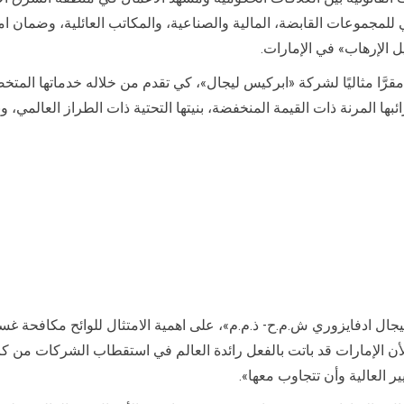
مجموعات القابضة، المالية والصناعية، والمكاتب العائلية، وضمان امتث
 الإرهاب» في الإمارات.
 مقرَّا مثاليًا لشركة «ابركيس ليجال»، كي تقدم من خلاله خدماتها المتخ
 المرنة ذات القيمة المنخفضة، بنيتها التحتية ذات الطراز العالمي، و
ل ادفايزوري ش.م.ح- ذ.م.م»، على اهمية الامتثال للوائح مكافحة غسيل 
ولأن الإمارات قد باتت بالفعل رائدة العالم في استقطاب الشركات من كا
 العالية وأن تتجاوب معها».