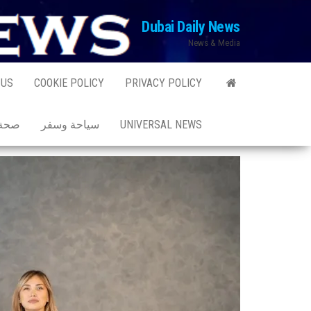
Ski
Dubai Daily News
t
News & Media
th
conten
 US
COOKIE POLICY
PRIVACY POLICY
UNIVERSAL NEWS
سياحة وسفر
صحة 