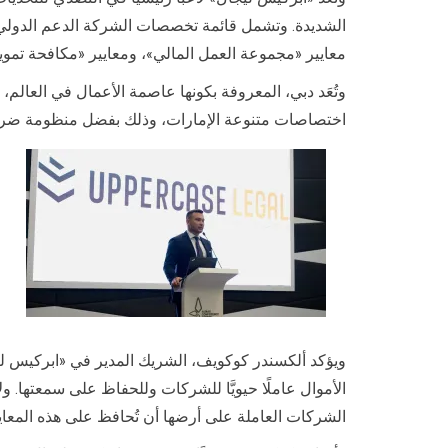
الشديدة. وتشمل قائمة تخصصات الشركة الدعم الدولي لل
معايير «مجموعة العمل المالي»، ومعايير «مكافحة تمويل
وتُعَد دبي، المعروفة بكونها عاصمة الأعمال في العالم،
اختصاصات متنوعة الإمارات، وذلك بفضل منظومة ضرائبها
ويؤكد ألكسندر كوكويف، الشريك المدير في «ابركيس ليجا
الأموال عاملًا حيويَّا للشركات وللحفاظ على سمعتها. 
الشركات العاملة على أرضها أن تُحافظ على هذه المعايير