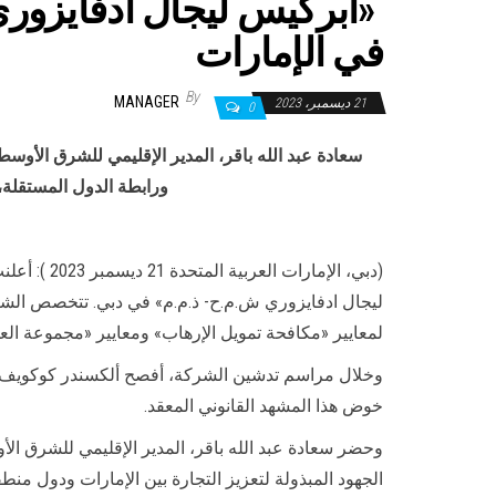
«ابركيس ليجال ادفايزوري
في الإمارات
By
MANAGER
21 ديسمبر، 2023
0
سعادة عبد الله باقر، المدير الإقليمي للشرق الأوسط
ورابطة الدول المستقلة، 
(دبي، الإ
ليجال ادفايزوري ش.م.ح- ذ.م.م» في دبي. تتخصص الشركة
لمعايير «مكافحة تمويل الإرهاب» ومعايير «مجموعة العم
وخلال مراسم تدشين الشركة، أفصح ألكسندر كوكويف، ا
خوض هذا المشهد القانوني المعقد.
وحضر سعادة عبد الله باقر، المدير الإقليمي للشرق
الجهود المبذولة لتعزيز التجارة بين الإمارات ودول م