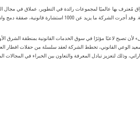
 في اسواق مُعترف بها عالميًا لمجموعات رائدة في التطوير، عملاق في مجا
متخصصة في مجال التقنية المالية «فينتك» في المنطقة. وقد أجرت
م 2023، تهدف «ابركيس ليجال» لأن تصبح لاعبًا مؤثرًا في سوق الخدمات القانونية بمنطق
لى صعيد الوعي القانوني، تخطط الشركة لعقد سلسلة من حفلات افطار ال
تي، وذلك لتعزيز تبادل المعرفة والتعاون بين الخبراء في المجالات الم