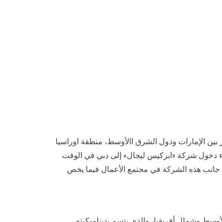
ر بين الإمارات ودول الشرق االأوسط، منطقة اوراسيا
 جاء دخول شركة «ابركيس ليجال» إلى دبي في الوقت
 من جانب هذه الشركة في مجتمع الأعمال فيما يخص
لأوسط وشمال أفريقيا، والذي يتسم بديناميكيته