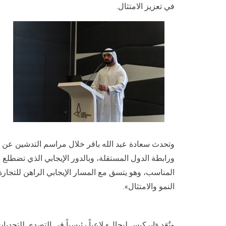
في تعزيز الامتثال.
وتحدث سعادة عبد الله باقر خلال مراسم التدشين عن أه
ورابطة الدول المستقلة، وبالدور الإيجابي الذي تضطلع
المناسب، وهو يتسق مع المسار الإيجابي الراهن للتجارة
النمو والامتثال».
وتُعَد «ابركيس ليجال» لاعباً رئيسياً في التصدي للتحد