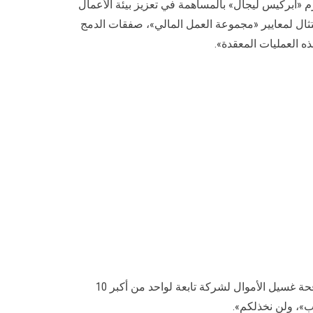
 «ابركيس ليجال» بالمساهمة في تعزيز بيئة الأعمال
تثال لمعايير «مجموعة العمل المالي»، صفقات الدمج
ذه العمليات المعقدة».
كما سلط كوكويف الضوء على أحدث النجاحات التي حققتها الشركة، فقال: «أنهينا أحدث مشروعاتنا بتطوير ناجح لسياسة مكافحة غسيل الأموال لشركة تابعة لواحد من أكبر 10
ب»، ولن نخذلكم».