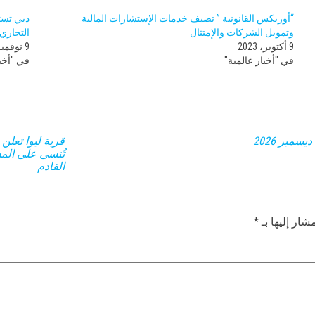
“أوريكس القانونية ” تضيف خدمات الإستشارات المالية
دبي تست
وتمويل الشركات والإمتثال
التجاري”
9 أكتوبر، 2023
9 نوفمبر، 2023
في "أخبار عالمية"
في "أخبا
قرية ليوا تعلن
تُنسى على الم
القادم
شار إليها بـ
*