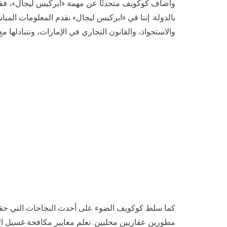
وأضاف كوكويف متحدثًا عن مهمة «ابركيس ليجال»، فقال
بالدولة. إننا في «ابركيس ليجال» نقدم المعلومات الم
والاستحواذ، والقانون التجاري في الإمارات، ونتبادلها 
مطورين عقاريين محليين. نعلم معايير مكافحة غسيل الأ