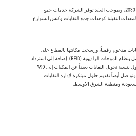
يُذكر أن مجموعة بيئة وقعت في 2020، عقد مع أمانة منطقة المدينة المنورة لإدارة النفايات والمساهمة في دعم رؤية المملكة 2030، وبموجب العقد توفر الشركة خدمات جمع
المعدات الثقيلة كوحدات جمع النفايات وكنس الشوارع
دارة النفايات مدعوم رقمياً، ورسخت مكانتها بالقطاع على
مدار السنوات. بدءًا من عمليات جمع النفايات التي تعمل بمنصة متطورة رقمياً لإدارة أسطول المركبات وشبكة من حاويات تعمل بنظام الموجات الراديوية (RFID). إضافة إلى استرداد
المواد رقمياً وبطريقة متكاملة عبر 10 مرافق متخصصة، إضافة إلى تحويل النفايات إلى طاقة، كما استطاعت المجموعة الوصول بنسبة تحويل النفايات بعيداً عن المكبات إلى 90%
اصل أيضاً تقديم حلول مبتكرة لإدارة النفايات
السعودية ومنطقة الشرق الأوسط.