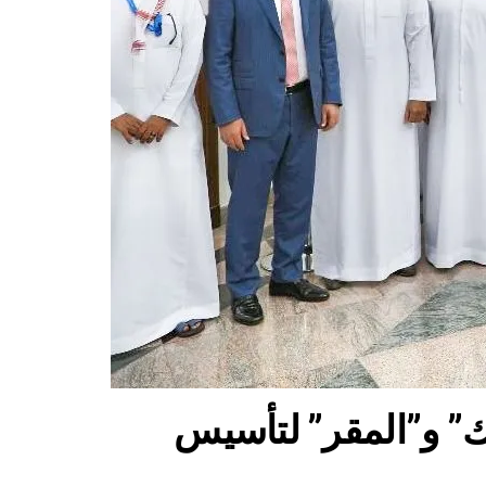
ك” و”المقر” لتأسيس