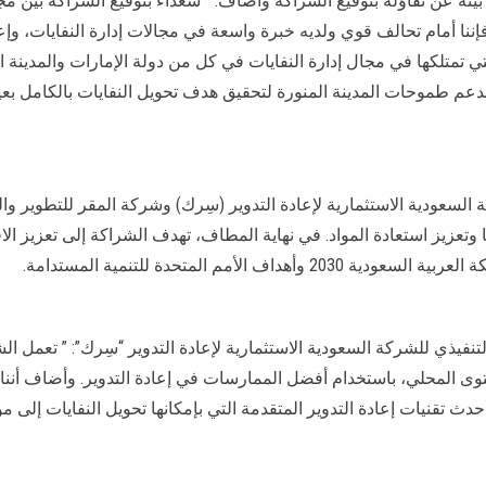
بيئة عن تفاؤله بتوقيع الشراكة وأضاف: ” سعداء بتوقيع الشراكة بين م
فإننا أمام تحالف قوي ولديه خبرة واسعة في مجالات إدارة النفايات، وإعاد
ي تمتلكها في مجال إدارة النفايات في كل من دولة الإمارات والمدينة المن
دعم طموحات المدينة المنورة لتحقيق هدف تحويل النفايات بالكامل بعيدا
عودية الاستثمارية لإعادة التدوير (سِرك) وشركة المقر للتطوير والتنم
ها وتعزيز استعادة المواد. في نهاية المطاف، تهدف الشراكة إلى تعزيز ال
لأمم المتحدة للتنمية المستدامة.
نفيذي للشركة السعودية الاستثمارية لإعادة التدوير “سِرك”: ” تعمل ال
حتوى المحلي، باستخدام أفضل الممارسات في إعادة التدوير. وأضاف أنن
حدث تقنيات إعادة التدوير المتقدمة التي بإمكانها تحويل النفايات إلى 