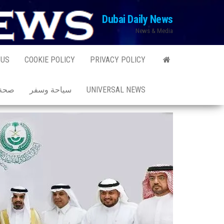
Ski
Dubai Daily News
t
News & Media
th
conten
 US
COOKIE POLICY
PRIVACY POLICY
UNIVERSAL NEWS
سياحة وسفر
صحة 