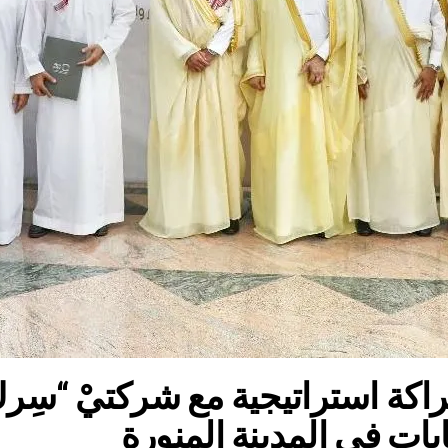
كة استراتيجية مع شركتيْ “سِر
يات في المدينة المنورة