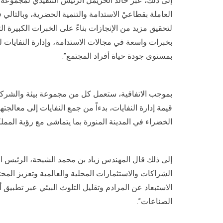
إلى ذلك، عبّر خالد الحريمل الرئيس التنفيذي لمجموعة 
العاملة بقطاعيْ الاستدامة والتنمية الحضرية، وبالتالي 
لتحقيق مزيد من الإنجازات بناءً على الخبرات الكبيرة الت
بخبرات واسعة في مجالات الاستدامة، وإدارة النفايات ل
بمستوى جودة حياة أفراد المجتمع”.
بموجب الاتفاقية، ستعمل كل من مجموعة بيئة والشركة الس
قيمة إدارة النفايات، بدءاً من جمع النفايات إلى معالجت
الخضراء في المدينة المنورة بما يتماشى مع رؤية المملكة العربية السعودية 2030 وأهداف ا
إلى ذلك قال المهندس زياد بن محمد الشيحة، الرئيس الت
الشراكات والاستثمارات المحلية والعالمية وتعزيز الم
الاستبعاد عن المرادم وتقليل التلوث البيئي عبر تطبيق أ
الصناعات”.