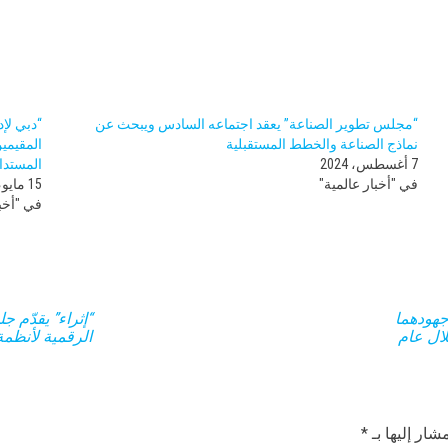
“مجلس تطوير الصناعة” يعقد اجتماعه السادس ويبحث عن
“دبي لإ
نماذج الصناعة والخطط المستقبلية
المقيمي
7 أغسطس، 2024
المستدا
في "أخبار عالمية"
15 مايو، 2024
في "أخبا
جهودهما
“إثراء” يقدّم 
ال عام
الرقمية لأنظمة
شار إليها بـ
*