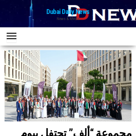
Ski
Dubai Daily News
t
News & Media
th
conten
مجموعة “ألِف” تحتفل بيوم