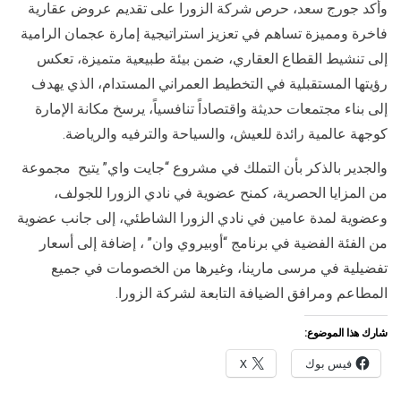
وأكد جورج سعد، حرص شركة الزورا على تقديم عروض عقارية
فاخرة ومميزة تساهم في تعزيز استراتيجية إمارة عجمان الرامية
إلى تنشيط القطاع العقاري، ضمن بيئة طبيعية متميزة، تعكس
رؤيتها المستقبلية في التخطيط العمراني المستدام، الذي يهدف
إلى بناء مجتمعات حديثة واقتصاداً تنافسياً، يرسخ مكانة الإمارة
كوجهة عالمية رائدة للعيش، والسياحة والترفيه والرياضة.
والجدير بالذكر بأن التملك في مشروع “جايت واي” يتيح مجموعة
من المزايا الحصرية، كمنح عضوية في نادي الزورا للجولف،
وعضوية لمدة عامين في نادي الزورا الشاطئي، إلى جانب عضوية
من الفئة الفضية في برنامج “أوبيروي وان” ، إضافة إلى أسعار
تفضيلية في مرسى مارينا، وغيرها من الخصومات في جميع
المطاعم ومرافق الضيافة التابعة لشركة الزورا.
شارك هذا الموضوع:
فيس بوك
X