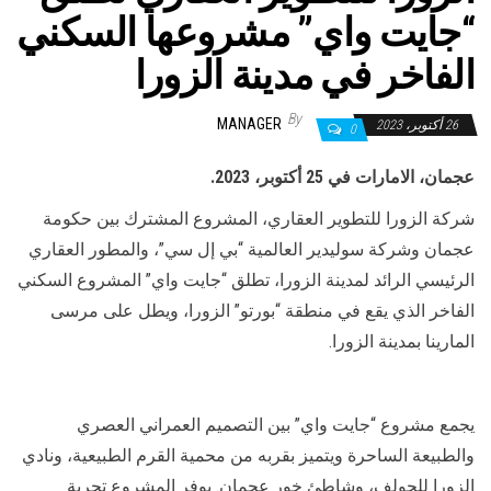
“جايت واي” مشروعها السكني
الفاخر في مدينة الزورا
By
MANAGER
26 أكتوبر، 2023
0
عجمان، الامارات في 25 أكتوبر، 2023.
شركة الزورا للتطوير العقاري، المشروع المشترك بين حكومة
عجمان وشركة سوليدير العالمية “بي إل سي”، والمطور العقاري
الرئيسي الرائد لمدينة الزورا، تطلق “جايت واي” المشروع السكني
الفاخر الذي يقع في منطقة “بورتو” الزورا، ويطل على مرسى
المارينا بمدينة الزورا.
يجمع مشروع “جايت واي” بين التصميم العمراني العصري
والطبيعة الساحرة ويتميز بقربه من محمية القرم الطبيعية، ونادي
الزورا للجولف، وشاطئ خور عجمان. يوفر المشروع تجربة