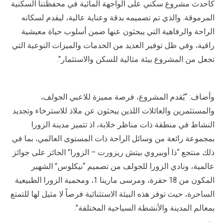
كأحدث مشروع سكني على الواجهة المائية في محفظتنا السكنية
المرموقة. والذي تم تصميمه بدقة وعناية عالية، ليقدم لسكانه
الراحة والرفاهية التي يبحثون عنها ضمن أسلوب حياة معيشية
راقية، وفي ظل توفير العديد من الخدمات والميزات النوعية التي
تجعل من المشروع بيئة مثالية للسكن والاستثمار”.
وأضاف: “يُقدم المشروع، فرصة مميزة للاعبي الجولف،
والمستثمرين والعائلات اللذين يبحثون عن ملاذ للاسترخاء وتجديد
النشاط في منطقة ذات مناظر خلابة، اذ تتميز مدينة الزورا
بمجموعة رائعة من وسائل الراحة ذات المستوى العالمي، بما في
ذلك منتجع “ذا أوبيروي بيتش ريزورت – الزورا” الحائز على جوائز
عالمية، ونادي الزورا للجولف من تصميم “نيكلوس” الشهير
المكون من 18 حفرة، ومرسى مارينا 1، ومحمية الزورا الطبيعية
الساحرة، حيث توفر هذه البيئة الاستثنائية فرصاً لا مثيل لها للتمتع
بمعالم المدينة والأنشطة السياحية المختلفة”.