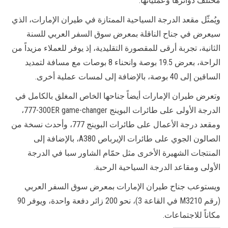
مختلف دوائرها وعملياتها.
ويُمثّل مقعد الدرجة السياحية الممتازة في طيران الإمارات، الذي
سيعرض في جناح الناقلة بمعرض سوق السفر العربي للسنة
الثانية، تجربة أرقى للمقصورة التقليدية، إذ يوفر للعملاء مزيداً من
الراحة، بعرض 19.5 بوصة وانحناء 8 بوصات مع مسافة لتمديد
الساقين إلى 40 بوصة، بالإضافة إلى لمسات عملية أخرى.
وتعرض طيران الإمارات أيضاً جناحها الخاص المغلق بالكامل في
الدرجة الأولى على طائرات البوينج
777-300ER game-changer
،
ومقعد درجة الأعمال على طائرات البوينج 777، وأحدث نسخة من
الصالون الجوي على طائرات الإيرباص
A380
، بالإضافة إلى
المنتجات الشهيرة الأخرى مثل حمّام الشاور سبا في الدرجة
الأولى ومقاعد الدرجة السياحية الرحبة.
ويستوعب جناح طيران الإمارات بمعرض سوق السفر العربي
(رقم
M3210
في القاعة 3)، نحو 200 زائر دفعة واحدة، ويوفر 90
مكاناً للاجتماعات.