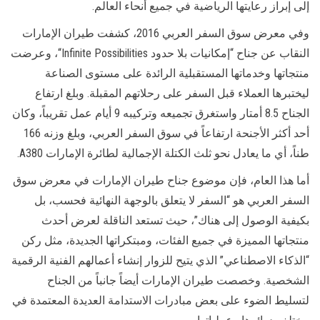
إلى إبراز رعايتها الرياضية في جميع أنحاء العالم.
وفي معرض سوق السفر العربي 2016، كشفت طيران الإمارات
النقاب عن جناح “إمكانيات بلا حدود
Infinite Possibilities
“، وعرضت
منتجاتها وخدماتها المستقبلية الرائدة على مستوى الصناعة
ليختبرها العملاء قبل السفر على رحلاتهم المقبلة. وبلغ ارتفاع
الجناح 8.5 أمتار واستغرق تجميعه وتركيبه 9 أيام عمل تقريباً، وكان
أحد أكثر الأجنحة ارتفاعاً في سوق السفر العربي، وبلغ وزنه 166
طناً، أي ما يعادل نحو ثلث الكتلة الإجمالية لطائرة الإمارات
A380
.
أما هذا العام، فإن موضوع جناح طيران الإمارات في معرض سوق
السفر العربي هو “السفر لا يتعلق بالوجهة النهائية فحسب، بل
بكيفية الوصول إلى هناك”، حيث تستعد الناقلة لعرض أحدث
منتجاتها المميزة في جميع الفئات، ومبتكراتها الجديدة، مثل ركن
“الذكاء الاصطناعي” الذي يتيح للزوار إنشاء أعمالهم الفنية الرقمية
الشخصية. وخصصت طيران الإمارات أيضاً جانباً من الجناح
لتسليط الضوء على بعض مبادرات الاستدامة العديدة المعتمدة في