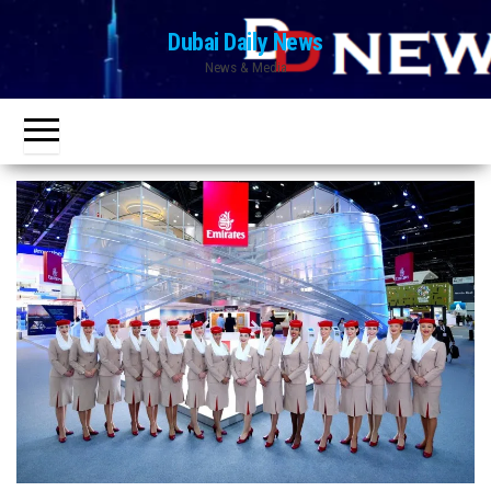
Ski
Dubai Daily News
t
News & Media
th
conten