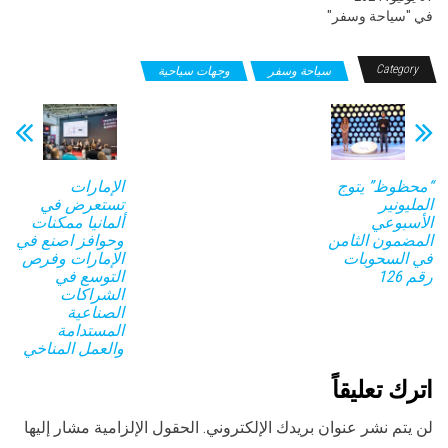
في "سياحة وسفر"
Category
سياحة وسفر
وجهات سياحية
“محظوظ” يتوج
الإمارات
المليونير
تستعرض في
الأسبوعي
ألمانيا ممكنات
المضمون الثامن
وحوافز اصنع في
في السحوبات
الإمارات وفرص
رقم 126
التوسع في
الشراكات
الصناعية
المستدامة
والعمل المناخي
اترك تعليقاً
لن يتم نشر عنوان بريدك الإلكتروني.
الحقول الإلزامية مشار إليها