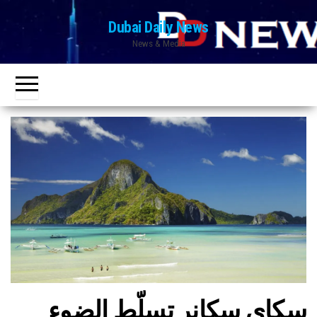
Ski
Dubai Daily News
t
News & Media
th
conten
سكاي سكانر تسلّط الضوء