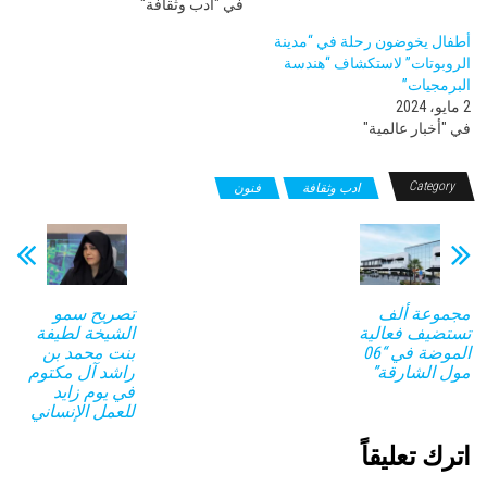
في "ادب وثقافة"
أطفال يخوضون رحلة في “مدينة
الروبوتات” لاستكشاف “هندسة
البرمجيات”
2 مايو، 2024
في "أخبار عالمية"
Category
ادب وثقافة
فنون
مجموعة ألف
تصريح سمو
تستضيف فعالية
الشيخة لطيفة
الموضة في “06
بنت محمد بن
مول الشارقة”
راشد آل مكتوم
في يوم زايد
للعمل الإنساني
اترك تعليقاً