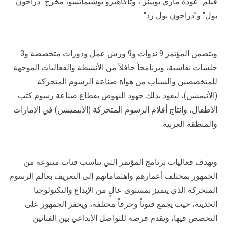
فيلم “عودة ماري بوبينز”، وتاكاهيرو يوشيماتسو، مخرج “دراجون
بول” و”دراجون بول زد”.
ويتضمن المؤتمر 9 ندوات و9 ورش عمل ودورات متخصصة و3
جلسات نقاشية، وبرنامجاً حافلاً من الأنشطة والفعاليات الموجهة
للمتخصصين والشباب من هواة صناعة الرسوم المتحركة
(الأنيمشن)، ليقود بذلك جهود النهوض بقطاع صناعة رسوم كتب
الأطفال، وإنتاج أفلام الرسوم المتحركة (الأنيميشن) في الإمارات
والمنطقة العربية.
وتهدف فعاليات برنامج المؤتمر التي تناسب فئات متنوعة من
الجمهور بمختلف أعمارهم واهتماماتهم إلى التعريف بعالم الرسوم
المتحركة الذي يتميز بمستوى عالٍ من الإبداع والتكنولوجيا
الحديثة، حيث يجمع فنوناً وحرفاً مختلفة، ويحفز الجمهور على
التخصص فيها، ويقدم فرصة للتواصل الإبداعي بين الفنانين