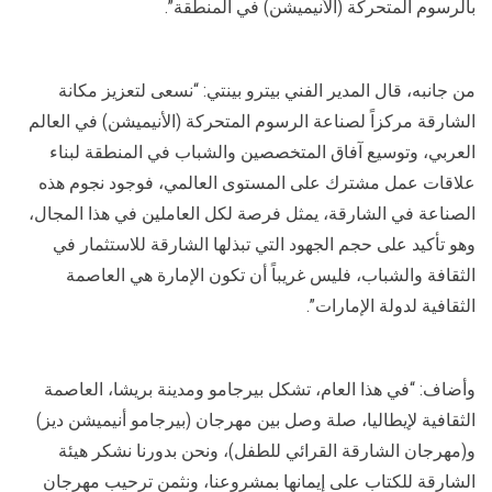
بالرسوم المتحركة (الأنيميشن) في المنطقة”.
من جانبه، قال المدير الفني بيترو بينتي: “نسعى لتعزيز مكانة
الشارقة مركزاً لصناعة الرسوم المتحركة (الأنيميشن) في العالم
العربي، وتوسيع آفاق المتخصصين والشباب في المنطقة لبناء
علاقات عمل مشترك على المستوى العالمي، فوجود نجوم هذه
الصناعة في الشارقة، يمثل فرصة لكل العاملين في هذا المجال،
وهو تأكيد على حجم الجهود التي تبذلها الشارقة للاستثمار في
الثقافة والشباب، فليس غريباً أن تكون الإمارة هي العاصمة
الثقافية لدولة الإمارات”.
وأضاف: “في هذا العام، تشكل بيرجامو ومدينة بريشا، العاصمة
الثقافية لإيطاليا، صلة وصل بين مهرجان (بيرجامو أنيميشن ديز)
و(مهرجان الشارقة القرائي للطفل)، ونحن بدورنا نشكر هيئة
الشارقة للكتاب على إيمانها بمشروعنا، ونثمن ترحيب مهرجان