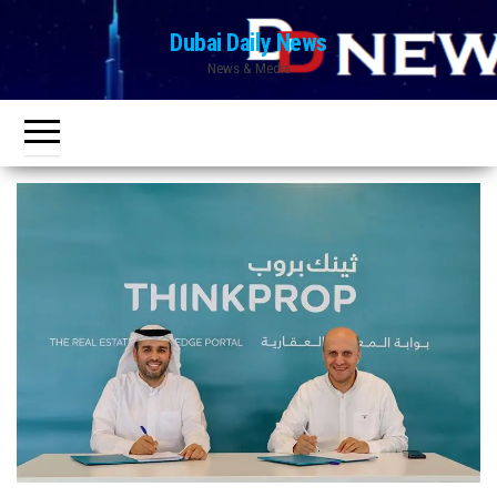
Ski
Dubai Daily News
t
News & Media
th
conten