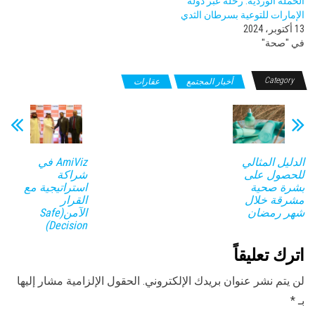
الحملة الوردية: رحلة عبر دولة
الإمارات للتوعية بسرطان الثدي
13 أكتوبر، 2024
في "صحة"
Category
أخبار المجتمع
عقارات
الدليل المثالي
AmiViz في
للحصول على
شراكة
بشرة صحية
استراتيجية مع
مشرقة خلال
القرار
شهر رمضان
الآمن(Safe
Decision)
اترك تعليقاً
لن يتم نشر عنوان بريدك الإلكتروني.
الحقول الإلزامية مشار إليها
بـ
*