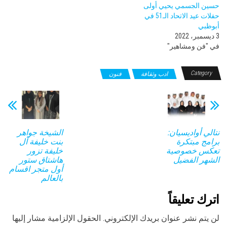
حسين الجسمي يحيي أولى
حفلات عيد الاتحاد الـ51 في
أبوظبي
3 ديسمبر، 2022
في "فن ومشاهير"
Category
ادب وثقافة
فنون
نتالي أواديسيان:
الشيخة جواهر
برامج مبتكرة
بنت خليفة آل
تعكس خصوصية
خليفة تزور
الشهر الفضيل
هاشتاق ستور
أول متجر اقسام
بالعالم
اترك تعليقاً
لن يتم نشر عنوان بريدك الإلكتروني.
الحقول الإلزامية مشار إليها