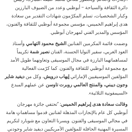
دائرة الثقافة والسياحة – أبوظبي وعدد من الضيوف البارزين
وكبار الشخصيات، تسلم المكرّمون شهادات التقدير من سعادة
هدى إبراهيم الخميس، مؤسس مجموعة أبوظبي للثقافة والفنون،
المؤسس والمدير الفني لمهرجان أبوظبي.
وضمت قائمة المكرمين الفنانين
الشيخ محمود التهامي
وأستاذ
العود العربي، سفير النوايا الحسنة، الفنان
نصير شمة
تكريماً
لمساهماتهما البارزة في مجال الموسيقى وتعاونهما طويل الأمد
مع مجموعة أبوظبي للثقافة والفنون. كما كرّمت الفعالية
المؤلفين الموسيقيين الإماراتي
إيهاب درويش
، وكل من
ديفيد شاير
وجون ديبني، والمنتج العالمي روبرت تاوسن
عن عملهم المبدع
«السيمفونية الثلاثية».
وقالت سعادة هدى إبراهيم الخميس
:
“تحتفي جائزة مهرجان
أبوظبي كل عام بالإنجازات المذهلة لفنانين قدموا مساهماتٍ هامة
في مجالي الموسيقى والفنون. ويسرنا التعاون مع شوبارد لتكريم
المسيرة المهنية الحافلة للمؤلفين الأمريكيين ديفيد شاير وجودني