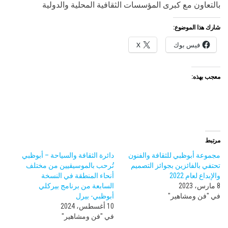
بالتعاون مع كبرى المؤسسات الثقافية المحلية والدولية
شارك هذا الموضوع:
فيس بوك
X
معجب بهذه:
مرتبط
مجموعة أبوظبي للثقافة والفنون
دائرة الثقافة والسياحة – أبوظبي
تحتفي بالفائزين بجوائز التصميم
تُرحب بالموسيقيين من مختلف
والإبداع لعام 2022
أنحاء المنطقة في النسخة
8 مارس، 2023
السابعة من برنامج بيركلي
في "فن ومشاهير"
أبوظبي- بيرل
10 أغسطس، 2024
في "فن ومشاهير"