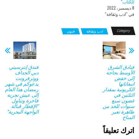
للكتاب”
8 ديسمبر، 2022
في "ادب وثقافة"
Category
ادب وثقافة
فنون
فنادق الشرق
فندق إنترسيتي
الأوسط بحاجة
دبي الجداف
إلى خفض
ووترفرونت
انبعاثاتها
يدعوكم في شهر
الكربونية بمقدار
رمضان هذا العام
الثلثين في
إلى عيش تجربة
غضون سبع
فاخرة وتناول
سنوات للحد من
“الإفطار قبالة
ظاهرة تغير
الواجهة البحرية”
المناخ
اترك تعليقاً