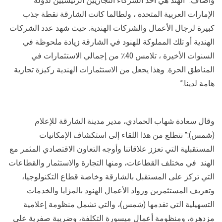
وأضاف: “الهند هي أحد الشركاء التجاريين الرئيسيين لدولة
الإمارات العربية المتحدة ، ولطالما كانت الشارقة نقطة جذب
كبيرة لرجال الأعمال والشركات الهندية. حيث شهد عدد الشركات
الهندية أو تلك المملوكة للهنود في الشارقة زيادة ملحوظة في
السنوات الأخيرة ، تلامس 40٪ من إجمالي الاستثمارات في
المناطق الحرة. وهذا يجعل من الاستثمارات الهندية ركيزة تجارية
هامة لدينا.”
وقال سعادة شهاب الحمادي، مدير مدينة الشارقة للإعلام
(شمس):” نتطلع من هذا اللقاء إلى استكشاف الإمكانيات
المستقبلية التي تعزز علاقاتنا وأوجه التعاون الاقتصادي المثمر مع
الهند في مختلف القطاعات، ومنها التجارة والاستثمار والقطاعات
التي تركز على المستقبل بالشارقة وخاصة قطاع التكنولوجيا،
وتعريف المستثمرين ورواد الأعمال الهنود بالمزايا والخدمات
التسهيلية التي تقدمها (شمس)، والتي تشمل منظومة إعلامية
مزدهرة، ومنظومة أعمال ميسورة التكلفة، وضريبة صفرية على