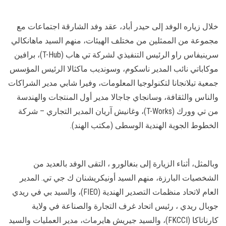
خلال زياره الوفد إلى حيدر أباد، عقد وفد الشارقة اجتماعات مع
مجموعة من الممثلين من مختلف الهيئات، منهم السيد ماهانكالي
سرينيفاس راو الرئيس التنفيذي لشركة تي هاب (T-Hub)، برافين
موكاباتي نائب المدير ناسكوم، وسونديب ماكثالا الرئيس المؤسس
جمعية تيلانجانا لتكنولوجيا المعلومات، وفيرا شابي مدير الشراكات
والناس والثقافة، وسانجاي جاجالا مدير أول المنتجات والهندسة
من تي وورك (T-Works)، وغانيش آريان المدير التجاري – شركة
الخطوط الجوية الهندية الوسطى (مكتب الهند).
وبالمثل، أثناء الزيارة إلى بنغالورو ، التقى الوفد بالعديد من
الشخصيات البارزة، منهم السيد أونيكريشنان ك جي تي. المدير
العام لاتحاد منظمات التصدير الهندية (FIEO)، والسيد بي في ريدي
جوبال ريدي ، رئيس اتحاد غرف التجارة والصناعة في ولاية
كارناتاكا (FKCCI)، والسيد جيريش هايرماث، مدير العمليات والسيد