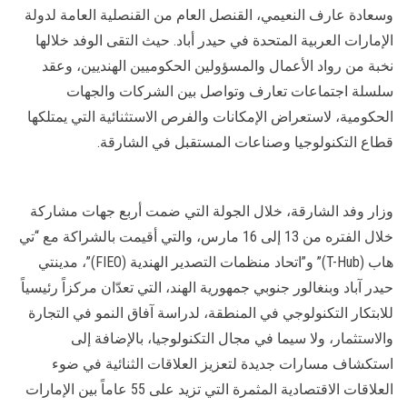
وسعادة عارف النعيمي، القنصل العام من القنصلية العامة لدولة
الإمارات العربية المتحدة في حيدر أباد. حيث التقى الوفد خلالها
نخبة من رواد الأعمال والمسؤولين الحكوميين الهنديين، وعقد
سلسلة اجتماعات تعارف وتواصل بين الشركات والجهات
الحكومية، لاستعراض الإمكانات والفرص الاستثنائية التي يمتلكها
قطاع التكنولوجيا وصناعات المستقبل في الشارقة.
وزار وفد الشارقة، خلال الجولة التي ضمت أربع جهات مشاركة
خلال الفتره من 13 إلى 16 مارس، والتي أقيمت بالشراكة مع “تي
هاب (T-Hub)” و”اتحاد منظمات التصدير الهندية (FIEO)”، مدينتي
حيدر آباد وبنغالور جنوبي جمهورية الهند، التي تعدّان مركزاً رئيسياً
للابتكار التكنولوجي في المنطقة، لدراسة آفاق النمو في التجارة
والاستثمار، ولا سيما في مجال التكنولوجيا، بالإضافة إلى
استكشاف مسارات جديدة لتعزيز العلاقات الثنائية في ضوء
العلاقات الاقتصادية المثمرة التي تزيد على 55 عاماً بين الإمارات