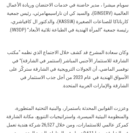
سويام ميشرا ، مدير حاضنة في خدمات الاحتضان وريادة الأعمال
العالمية (GINSERV)، والسيد كي ان ناراسيمهامرثي، رئيس جمعية
كارناتاكا للصناعات الصغيرة (KASSIA)، والدكتور ال كافياشري،
رئيسة جمعية “المرأة الهندية في الطباعة ثلاثية الأبعاد” (IW3DP).
وكان سعادة المشرخ قد كشف خلال الاجتماع الذي نظمه “مكتب
الشارقة للاستثمار الأجنبي المباشر (استثمر في الشارقة)” في
نوفمبر الماضي، أن الجولات الترويجية في الشارقة ستركّز على
الأسواق الهندية في عام 2023 من أجل جذب الاستثمار في
الشارقة والإمارات العربية المتحدة.
وعززت القوانين المحدثة باستمرار، والبنية التحتية المتطورة،
والمنظومة البيئية الميسرة، واستراتيجيات التنويع، مكانة الشارقة
كمركز عالمي للاستثمارات، ومن خلال 26,527 شركة هندية تعمل