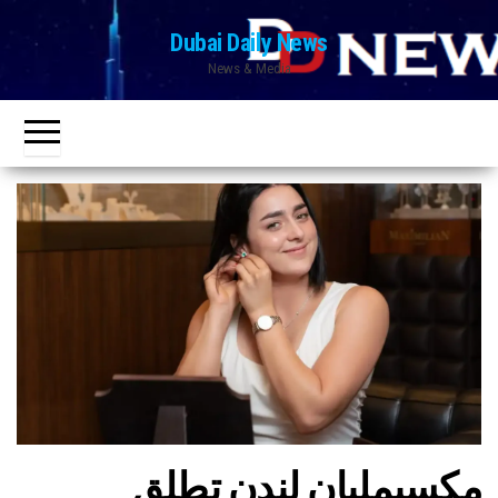
Ski
Dubai Daily News
t
News & Media
th
conten
مكسيمليان لندن تطلق