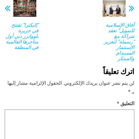
آفاق الإسلامية
“إليكترا” تفتتح
للتمويل” تعقد
في جزيرة
شراكة مع
بلوواترز دبي أول
“رسملة” لتعزيز
متاجرها العالمية
الإستثمار
في المنطقة
المستدام
والمبتكر
اترك تعليقاً
لن يتم نشر عنوان بريدك الإلكتروني.
الحقول الإلزامية مشار إليها
بـ
*
التعليق
*