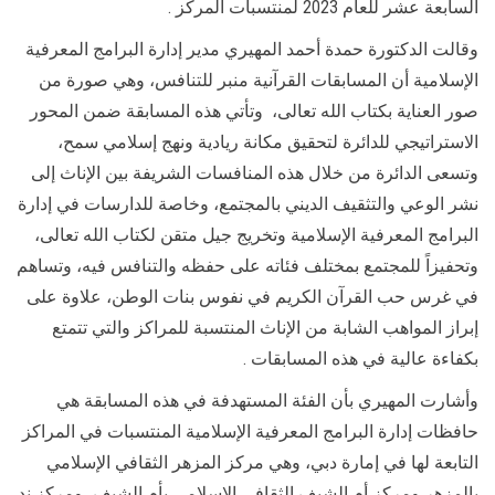
السابعة عشر للعام 2023 لمنتسبات المركز .
وقالت الدكتورة حمدة أحمد المهيري مدير إدارة البرامج المعرفية
الإسلامية أن المسابقات القرآنية منبر للتنافس، وهي صورة من
صور العناية بكتاب الله تعالى، وتأتي هذه المسابقة ضمن المحور
الاستراتيجي للدائرة لتحقيق مكانة ريادية ونهج إسلامي سمح،
وتسعى الدائرة من خلال هذه المنافسات الشريفة بين الإناث إلى
نشر الوعي والتثقيف الديني بالمجتمع، وخاصة للدارسات في إدارة
البرامج المعرفية الإسلامية وتخريج جيل متقن لكتاب الله تعالى،
وتحفيزاً للمجتمع بمختلف فئاته على حفظه والتنافس فيه، وتساهم
في غرس حب القرآن الكريم في نفوس بنات الوطن، علاوة على
إبراز المواهب الشابة من الإناث المنتسبة للمراكز والتي تتمتع
بكفاءة عالية في هذه المسابقات .
وأشارت المهيري بأن الفئة المستهدفة في هذه المسابقة هي
حافظات إدارة البرامج المعرفية الإسلامية المنتسبات في المراكز
التابعة لها في إمارة دبي، وهي مركز المزهر الثقافي الإسلامي
بالمزهر ومركز أم الشيف الثقافي الإسلامي بأم الشيف، ومركز ند