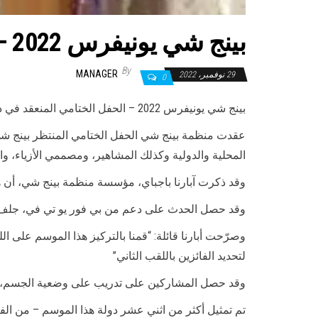
بينج شي يونيفرس 2022 – الحفل الختامي المنعقد في دبي برعاية ماي دبي
By
MANAGER
29 نوفمبر، 2022
0
بينج شي يونيفرس 2022 – الحفل الختامي المنعقد في دبي برعاية ماي دب
المحلية والدولية وكذلك المشاهير، ومصممي الأزياء، وال
وقد ذكرت آبارنا باجباي، مؤسسة منظمة بينج شي، أن هذا
وقد حصل الحدث على دعم من بي فور يو تي في، جلف بزنس، راديو 4، تشانل 4، قمرة فوتوجرافي، فيرنز إن بيتالز، هانتر فودز، وشوكولا
وصرّحت أبارنا قائلة: “قمنا بالتركيز هذا الموسم على 
لتحديد الفائزين باللقب الثاني”
وقد حصل المشاركين على تدريب على وضعية الجسم، وال
تم تمثيل أكثر من اثني عشر دولة هذا الموسم – من الفلب