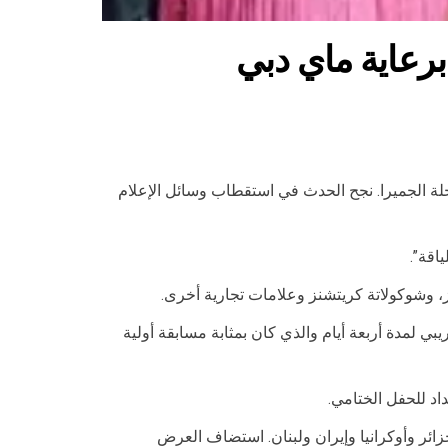
رس 2022 وذلك في 26 نوفمبر 2022 في – أورانج شاميليون – نخلة الجميرا. نجح الحدث في استقطاب وسائل الإعلام
اقة”.
ي لمدة أربعة أيام والذي كان بمثابة مسابقة أولية
د للحفل الختامي.
جزائر وأوكرانيا وإيران ولبنان. استضاف العرض