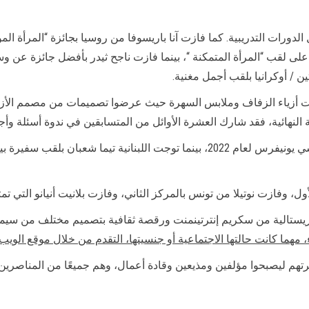
دورات التدريبية. كما فازت آنا باريسوفا من روسيا بجائزة “المرأة المؤث
ى لقب “المرأة المتمكنة “، بينما فازت ناجح ثيدر بأفضل جائزة عن وسائ
ين / أوكرانيا بلقب أجمل مغنية.
زياء الزفاف وملابس السهرة حيث عرضوا تصميمات من مصمم الأزياء الع
نهائية، فقد شارك العشرة الأوائل من المتسابقين في ندوة أسئلة وأج
، وفازت نوتيلا من تونس بالمركز الثاني، وفازت بلانيت أنيانو التي تمثل
ريستالية من سكريم إنترتينمنت ورقصة ثقافية بتصميم مختلف من سيم
 مهما كانت حالتها الاجتماعية أو جنسيتها، التقدم من خلال موقع الويب
هم ليصبحوا مؤلفين ومذيعين وقادة أعمال، وهم جميعًا من المناصرين ل