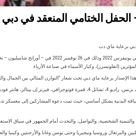
عقدت منظمة بينج شي الحفل الختامي المنتظر بينج شي يونيف
مؤثرين (انفلونسرز)، وكبار الأسماء في صناعة الأزياء.
 الإصدار برعاية ماي دبي تحت شعار “التوازن المثالي بين الجمال واللي
تة كريتشنز وعلامات تجارية أخرى.
اللياقة البدنية بشكل أساسي، حيث تمت دعوة المشاركين إلى معسكر تدريب
تنمية الشخصية، والتواصل، والتحدث أمام الجمهور في سياق الاستعدا
ين والبرتغال وروسيا ونيجيريا وحتى تونس وغانا والأرجنتين وكينيا وال