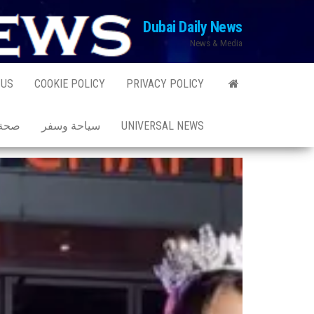
Ski
Dubai Daily News
t
News & Media
th
conten
 US
COOKIE POLICY
PRIVACY POLICY
UNIVERSAL NEWS
سياحة وسفر
صحة 