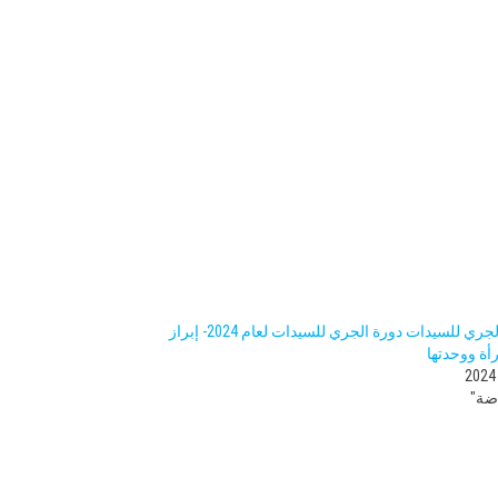
فعالية الجري للسيدات دورة الجري للسيدات لعام 2024- إبراز
أة ووحدتها
ضة"