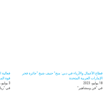
قطاع الأعمال والأزياء في دبي: منح” حنيف شيخ “جائزة فخر
الإمارات العربية المتحدة
قوة المر
18 يوليو، 2023
3 يوليو، 2024
في "فن ومشاهير"
في "ريا