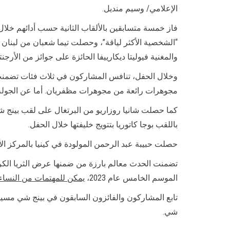
الإعلامي/ وسيم منديل.
فاز خمسة متسابقين بالألقاب الثانية حسب أدائهم خلال ال
“الشخصية الأكثر لياقة”، وحصلت تيما شعبان من لبنان عل
والمغنية فيوليتا ديكارييفا الحائزة على جوائز من الأرجنت
وخلال الحفل، تنافس المشاركون في ثلاث فئات تضمنت أ
مجوهرات رائعة من مجوهرات مظفريان. أما عن الجولة ال
باللقب بوجا كاتوريا بتتويج خليفتها خلال الحفل.
حصلت حبيبة عبد الرحمن المولودة في كينيا بالمركز الأول
تضمنت الحدث معالم بارزة من ضمنها عرض الثريا الك
الموسم الخامس عام 2023،
يمكن للمهتمات من النساء،
تابع المشاركون والفائزون السابقون في بينج شي مسيرت
شي.