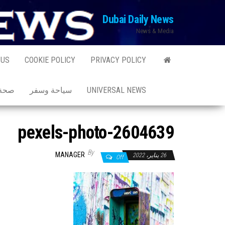
Ski
Dubai Daily News
t
News & Media
th
conten
 US
COOKIE POLICY
PRIVACY POLICY
UNIVERSAL NEWS
سياحة وسفر
صحة 
pexels-photo-2604639
By
MANAGER
26 يناير، 2022
Off