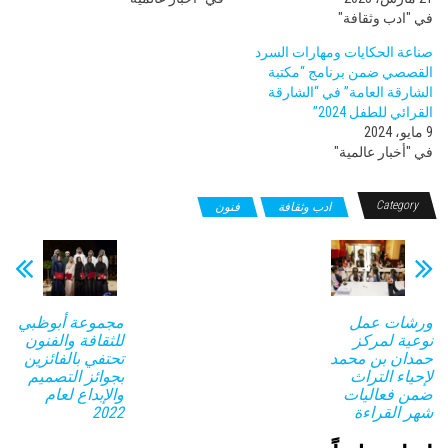
في "ادب وثقافة"
صناعة الحكايات ومهارات السرد
القصصي ضمن برنامج “مكتبة
الشارقة العامة” في “الشارقة
القرائي للطفل 2024”
9 مايو، 2024
في "أخبار عالمية"
Category
ادب وثقافة
فنون
ورشات عمل
مجموعة أبوظبي
نوعية لمركز
للثقافة والفنون
حمدان بن محمد
تحتفي بالفائزين
لإحياء التراث
بجوائز التصميم
ضمن فعاليات
والإبداع لعام
شهر القراءة
2022