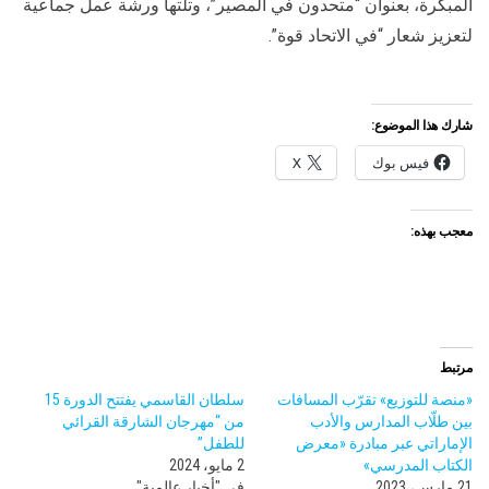
المبكرة، بعنوان “متحدون في المصير”، وتلتها ورشة عمل جماعية
لتعزيز شعار “في الاتحاد قوة”.
شارك هذا الموضوع:
فيس بوك
X
معجب بهذه:
مرتبط
«منصة للتوزيع» تقرّب المسافات
سلطان القاسمي يفتتح الدورة 15
بين طلّاب المدارس والأدب
من “مهرجان الشارقة القرائي
الإماراتي عبر مبادرة «معرض
للطفل”
الكتاب المدرسي»
2 مايو، 2024
21 مارس، 2023
في "أخبار عالمية"